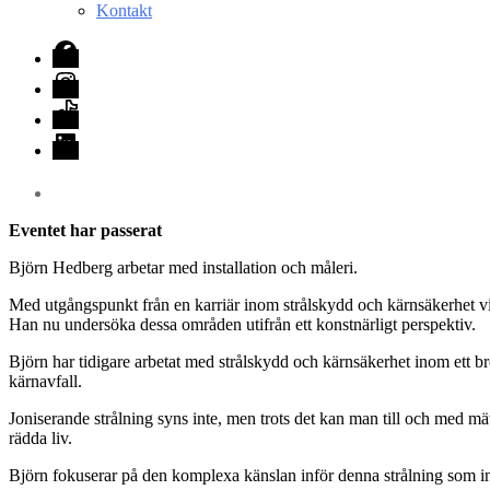
Kontakt
Facebook
Instagram
TikTok
LinkedIn
Eventet har passerat
Björn Hedberg arbetar med installation och måleri.
Med utgångspunkt från en karriär inom strålskydd och kärnsäkerhet vi
Han nu undersöka dessa områden utifrån ett konstnärligt perspektiv.
Björn har tidigare arbetat med strålskydd och kärnsäkerhet inom ett bre
kärnavfall.
Joniserande strålning syns inte, men trots det kan man till och med m
rädda liv.
Björn fokuserar på den komplexa känslan inför denna strålning som int