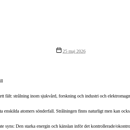
Inläggsdatum
25 maj 2026
ll
tt fält: strålning inom sjukvård, forskning och industri och elektromagne
äta enskilda atomers sönderfall. Strålningen finns naturligt men kan oc
e syns: Den starka energin och känslan inför det kontrollerade/okontroll