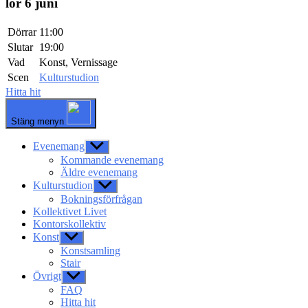
lör 6 juni
Dörrar
11:00
Slutar
19:00
Vad
Konst, Vernissage
Scen
Kulturstudion
Hitta hit
Stäng menyn
Evenemang
Visa
undermeny
Kommande evenemang
Äldre evenemang
Kulturstudion
Visa
undermeny
Bokningsförfrågan
Kollektivet Livet
Kontorskollektiv
Konst
Visa
undermeny
Konstsamling
Stair
Övrigt
Visa
undermeny
FAQ
Hitta hit