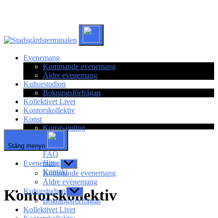
Hoppa
till
innehåll
Evenemang
Kommande evenemang
Äldre evenemang
Kulturstudion
Bokningsförfrågan
Kollektivet Livet
Kontorskollektiv
Konst
Konstsamling
Stair
Övrigt
Stäng menyn
FAQ
Hitta hit
Evenemang
Visa
undermeny
Kontakt
Kommande evenemang
Äldre evenemang
Kontorskollektiv
Kulturstudion
Visa
undermeny
Bokningsförfrågan
Kollektivet Livet