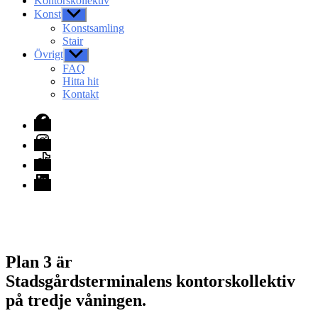
Kontorskollektiv
Konst
Visa
undermeny
Konstsamling
Stair
Övrigt
Visa
undermeny
FAQ
Hitta hit
Kontakt
Facebook
Instagram
TikTok
LinkedIn
Plan 3 är
Stadsgårdsterminalens kontorskollektiv
på tredje våningen.