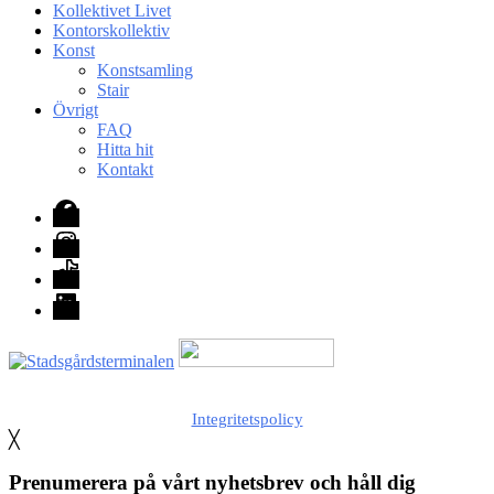
Kollektivet Livet
Kontorskollektiv
Konst
Konstsamling
Stair
Övrigt
FAQ
Hitta hit
Kontakt
Facebook
Instagram
TikTok
LinkedIn
Med stöd från Stockholm stad
Integritetspolicy
╳
Prenumerera på vårt nyhetsbrev och håll dig