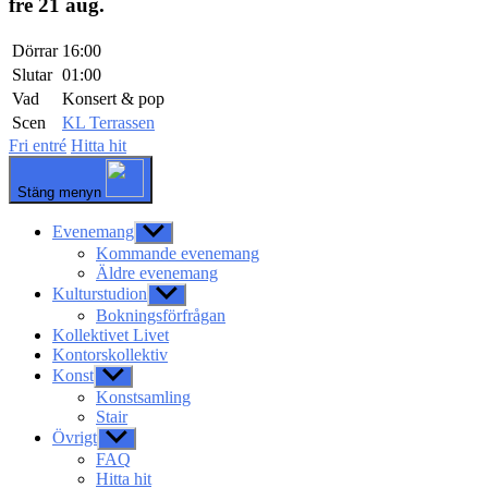
fre 21 aug.
Dörrar
16:00
Slutar
01:00
Vad
Konsert & pop
Scen
KL Terrassen
Fri entré
Hitta hit
Stäng menyn
Evenemang
Visa
undermeny
Kommande evenemang
Äldre evenemang
Kulturstudion
Visa
undermeny
Bokningsförfrågan
Kollektivet Livet
Kontorskollektiv
Konst
Visa
undermeny
Konstsamling
Stair
Övrigt
Visa
undermeny
FAQ
Hitta hit