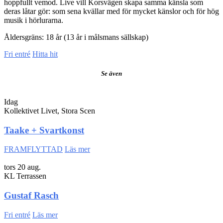
hoppfullt vemod. Live vill Korsvägen skapa samma känsla som
deras låtar gör: som sena kvällar med för mycket känslor och för hög
musik i hörlurarna.
Åldersgräns: 18 år (13 år i målsmans sällskap)
Fri entré
Hitta hit
Se även
Idag
Kollektivet Livet, Stora Scen
Taake + Svartkonst
FRAMFLYTTAD
Läs mer
tors 20 aug.
KL Terrassen
Gustaf Rasch
Fri entré
Läs mer