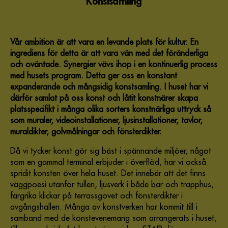
Konstsamling
Vår ambition är att vara en levande plats för kultur. En
ingrediens för detta är att vara vän med det föränderliga
och oväntade. Synergier vävs ihop i en kontinuerlig process
med husets program. Detta ger oss en konstant
expanderande och mångsidig konstsamling. I huset har vi
därför samlat på oss konst och låtit konstnärer skapa
platsspecifikt i många olika sorters konstnärliga uttryck så
som muraler, videoinstallationer, ljusinstallationer, tavlor,
muraldikter, golvmålningar och fönsterdikter.
Då vi tycker konst gör sig bäst i spännande miljöer, något
som en gammal terminal erbjuder i överflöd, har vi också
spridit konsten över hela huset. Det innebär att det finns
väggpoesi utanför tullen, ljusverk i både bar och trapphus,
färgrika klickar på terrassgovet och fönsterdikter i
avgångshallen. Många av konstverken har kommit till i
samband med de konstevenemang som arrangerats i huset,