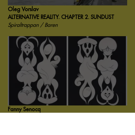
Oleg Vorslav
ALTERNATIVE REALITY. CHAPTER 2. SUNDUST
Spiraltrappan / Baren
Fanny Senocq
Upside down
Baren