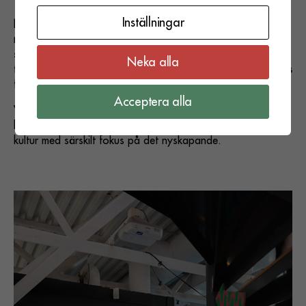
Inställningar
På Stadsgårdsterminalen är konsten i alla dess former
något som vi vill främja. Utöver den programmerade
scenkonsten som sker på husets olika scener, försöker vi ta
Neka alla
tillvara på alla mellanrum och ytor som finns för att ge plats
för så mycket konst som möjligt.
Acceptera alla
Vi kom in i huset med visionen att tillföra staden ett till
kulturhus för att komplettera med en plats för konst och
kultur med särskilt fokus på det nyskapande.