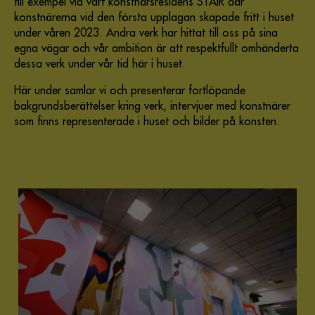
till exempel vid vårt konstnärsresidens STAIR där
konstnärerna vid den första upplagan skapade fritt i huset
under våren 2023. Andra verk har hittat till oss på sina
egna vägar och vår ambition är att respektfullt omhänderta
dessa verk under vår tid här i huset.
Här under samlar vi och presenterar fortlöpande
bakgrundsberättelser kring verk, intervjuer med konstnärer
som finns representerade i huset och bilder på konsten.