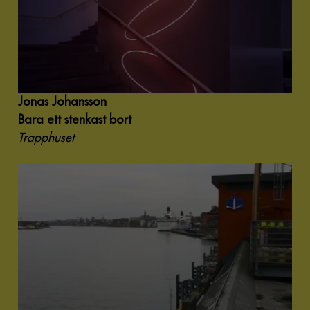
Jonas Johansson
Bara ett stenkast bort
Trapphuset