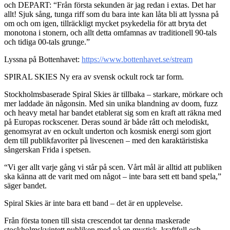
och DEPART: “Från första sekunden är jag redan i extas. Det har
allt! Sjuk sång, tunga riff som du bara inte kan låta bli att lyssna på
om och om igen, tillräckligt mycket psykedelia för att bryta det
monotona i stonern, och allt detta omfamnas av traditionell 90-tals
och tidiga 00-tals grunge.”
Lyssna på Bottenhavet:
https://www.bottenhavet.se/stream
SPIRAL SKIES Ny era av svensk ockult rock tar form.
Stockholmsbaserade Spiral Skies är tillbaka – starkare, mörkare och
mer laddade än någonsin. Med sin unika blandning av doom, fuzz
och heavy metal har bandet etablerat sig som en kraft att räkna med
på Europas rockscener. Deras sound är både rått och melodiskt,
genomsyrat av en ockult underton och kosmisk energi som gjort
dem till publikfavoriter på livescenen – med den karaktäristiska
sångerskan Frida i spetsen.
“Vi ger allt varje gång vi står på scen. Vårt mål är alltid att publiken
ska känna att de varit med om något – inte bara sett ett band spela,”
säger bandet.
Spiral Skies är inte bara ett band – det är en upplevelse.
Från första tonen till sista crescendot tar denna maskerade
stockholmskvintett publiken med på en mystisk, kraftfull och