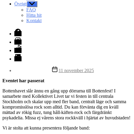
Övrigt
Visa
undermeny
FAQ
Hitta hit
Kontakt
Facebook
Instagram
TikTok
LinkedIn
Inläggsdatum
11 november 2025
Eventet har passerat
Bottenhavet slår ännu en gång upp dörrarna till Bottenfest! I
samarbete med Kollektivet Livet tar vi festen in till centrala
Stockholm och skalar upp med fler band, centralt läge och samma
kompromisslösa rock som alltid. Du kan förvänta dig en kväll
mättad av rökig fuzz, tung håll-käften-rock och färgdränkt
psykadelia. Missa ej vårens stora rockkväll i hjärtat av huvudstaden!
Vi är stolta att kunna presentera följande band: