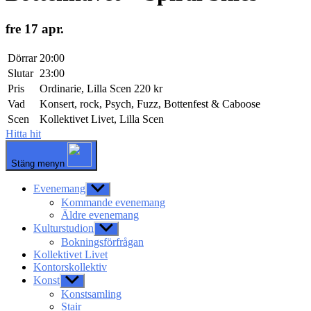
fre 17 apr.
Dörrar
20:00
Slutar
23:00
Pris
Ordinarie, Lilla Scen 220 kr
Vad
Konsert, rock, Psych, Fuzz, Bottenfest & Caboose
Scen
Kollektivet Livet, Lilla Scen
Hitta hit
Stäng menyn
Evenemang
Visa
undermeny
Kommande evenemang
Äldre evenemang
Kulturstudion
Visa
undermeny
Bokningsförfrågan
Kollektivet Livet
Kontorskollektiv
Konst
Visa
undermeny
Konstsamling
Stair