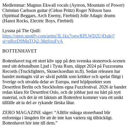
Medlemmar: Magnus Ekwall vocals (Ayreon, Mountain of Power)
Christian Carlsson guitar (Cirkus Prütz) Roger Nilsson bass
(Spiritual Beggars, Arch Enemy, Firebird) Jolle Atlagic drums
(Hanoi Rocks, Electric Boys, Firebird)
Lyssna på The Quill:
https://open.spotify.com/artist/3L1kx7ogwRPLWD2UjDsikj?
si=qRrzD9MqTQi2-38qSxoFvA
BOTTENHAVET
Bottenhavet tog ett stort kliv upp på den svenska stonerrock-scenen
med sitt debutalbum Ljud i Tysta Rum, släppt 2024 på Fuzzorama
Records (Truckfighters, Skraeckoedlan m.fl). Sedan releasen har
bandet mottagits väl av såväl publik som kritiker och spelat flitigt i
Sverige och utvalda delar av Europa, med höjdpunkter som
Desertfest Berlin och Stockholms egna Fuzzfestival. 2026 är bandet
redan klara för Desertfest Oslo, och de jobbar just nu hårt på nytt
material, och det är ett faktum att Bottenfest kommer vara ett unikt
tillfälle att ta del av rykande färska låtar.
ZERO MAGAZINE säger: “Alltför många stonerband blir
enformiga i längden för att de inte kan variera sig tillräckligt.
Bottenhavet hör inte till dem.”