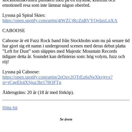
emotionell resa som inte lämnar någon oberörd.
Lyssna på Spiral Skies:
https://open.spotify.com/artist/4tWZCjRcZnRVYQeIaxLnXA
CABOOSE
Caboose är ett Fuzz Rock band från Stockholm som nu på senare tid
har gjort sig ett namn i underground scenen med deras debut platta
”Left for Dust” som släpptes med Majestic Mountain Records
tidigare detta år. Soundet kan definieras som: hög volym, fuzz och
röj!
Lyssna på Caboose:
https://open.spotify.com/artist/2eOzv2OTrEz6sNeXkvjrvx?
si=rCgeEh4XSjuz3br178OFTg
Åldersgräns: 20 år (18 år med förköp).
Hitta hit
Se även