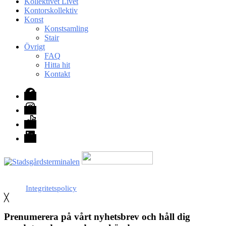
Kollektivet Livet
Kontorskollektiv
Konst
Konstsamling
Stair
Övrigt
FAQ
Hitta hit
Kontakt
Facebook
Instagram
TikTok
LinkedIn
Med stöd från Stockholm stad
Integritetspolicy
╳
Prenumerera på vårt nyhetsbrev och håll dig