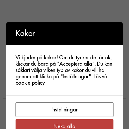
Kakor
Vi bjuder på kakor! Om du tycker det är ok,
klickar du bara på "Acceptera alla". Du kan
såklart välja vilken typ av kakor du vill ha
genom att klicka på "Inställningar".
Läs vår
cookie policy
Eventet har
Sprallsång / Allsång På Stallet
passerat
Inställningar
lör 9 maj
Neka alla