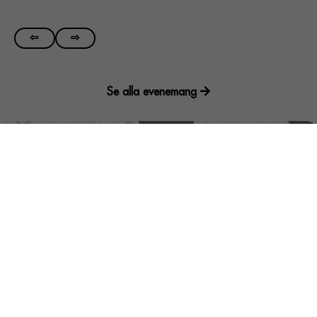
⇦
⇨
Se alla evenemang