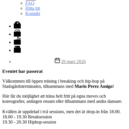
undermeny
FAQ
Hitta hit
Kontakt
Facebook
Instagram
TikTok
LinkedIn
Inläggsdatum
26 mars 2026
Eventet har passerat
Välkommen till öppen träning i breaking och hip-hop på
Stadsgårdsterminalen, tillsammans med
Mario Perez Amigo
!
Här får du möjlighet att träna helt fritt på egna moves och
koreografier, antingen ensam eller tillsammans med andra dansare.
Kvällen är uppdelad i två sessions, men det är drop-in från 18.00.
18.00 - 19.30 Breaksession
19.30 - 20.30 Hiphop-session