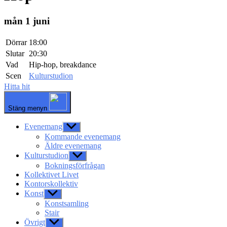
mån 1 juni
Dörrar
18:00
Slutar
20:30
Vad
Hip-hop, breakdance
Scen
Kulturstudion
Hitta hit
Stäng menyn
Evenemang
Visa
undermeny
Kommande evenemang
Äldre evenemang
Kulturstudion
Visa
undermeny
Bokningsförfrågan
Kollektivet Livet
Kontorskollektiv
Konst
Visa
undermeny
Konstsamling
Stair
Övrigt
Visa