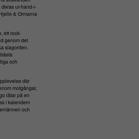
deras ur-hand-i-
 Hjelle & Ormarna
ett rock-
rld genom det
ska slagorden.
 bästa
liga och
pplevelse där
 genom motgångar,
go låtar på en
ss i kalendern
nstemännen och