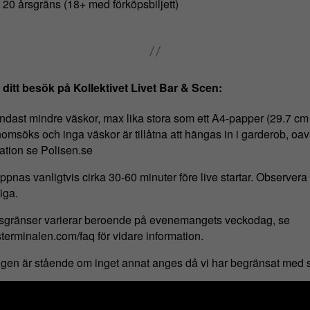
0 årsgräns (18+ med förköpsbiljett)
 ditt besök på Kollektivet Livet Bar & Scen:
r endast mindre väskor, max lika stora som ett A4-papper (29.7 cm
omsöks och inga väskor är tillåtna att hängas in i garderob, oavs
ation se Polisen.se
pnas vanligtvis cirka 30-60 minuter före live startar. Observera at
iga.
rsgränser varierar beroende på evenemangets veckodag, se
terminalen.com/faq för vidare information.
n är stående om inget annat anges då vi har begränsat med s