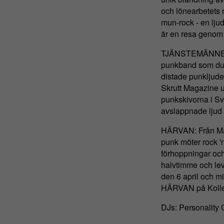
och lönearbetets
mun-rock - en lju
är en resa genom l
TJÄNSTEMÄNNEN: 
punkband som du de
distade punkljudet
Skrutt Magazine u
punkskivorna i Sv
avslappnade ljud 
HÄRVAN: Från Mal
punk möter rock '
förhoppningar och 
halvtimme och lev
den 6 april och m
HÄRVAN på Kollek
DJs: Personality C