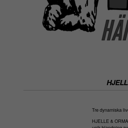
HJELL
Tre dynamiska liv
HJELLE & ORMARNA
unik blandning av