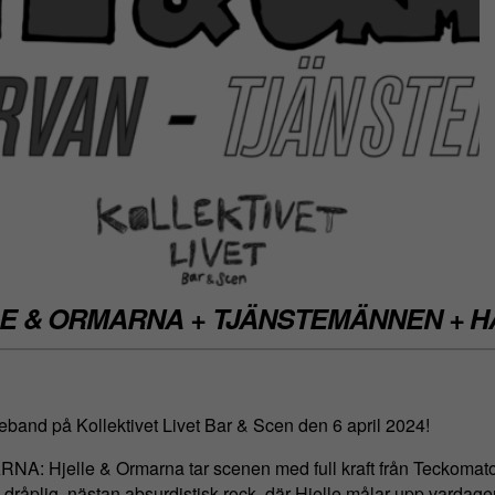
E & ORMARNA + TJÄNSTEMÄNNEN + 
eband på Kollektivet Livet Bar & Scen den 6 april 2024!
: Hjelle & Ormarna tar scenen med full kraft från Teckomato
 dråplig, nästan absurdistisk rock, där Hjelle målar upp vardag