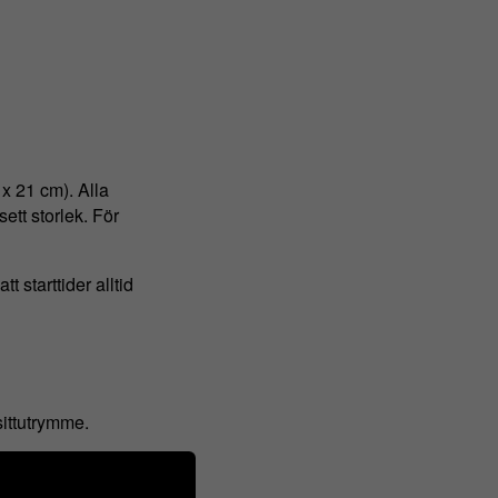
 x 21 cm). Alla
ett storlek. För
t starttider alltid
ittutrymme.