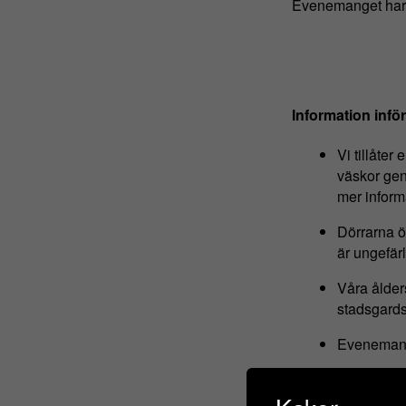
Evenemanget har 2
Information inför
Vi tillåte
väskor gen
mer inform
Dörrarna öp
är ungefärl
Våra ålde
stadsgards
Evenemange