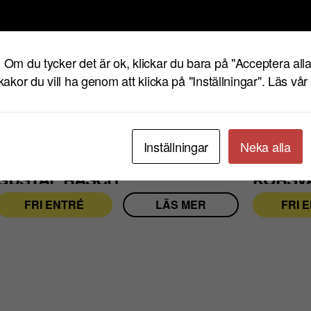
HITTA HIT
Eventet har passera
! Om du tycker det är ok, klickar du bara på "Acceptera alla
 kakor du vill ha genom att klicka på "Inställningar".
Läs vår 
Se även
Inställningar
Neka alla
TORS 20 AUG.
KL TERRASSEN
FRE 21 AUG.
GUSTAF RASCH
KORSV
FRI ENTRÉ
LÄS MER
FRI 