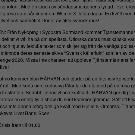
 monotoni. Med en touch av söndagsmorgonens tyngd, levereras 
dlig resa som påminner om Wilmer X tidiga dagar. En kväll med
ivet och samhället i toner av äkta svensk rock!
Från Nyköping i Sydöstra Sörmland kommer Tjänstemännen, 
finitivt vill ha på din spellista. Utforska deras musikaliska vä
 och njut av lekfulla texter som skiljer sig från de vanliga politi
tnämnde deras senaste skiva "Svensk källarlukt" som en av de
erige 2020. Missa inte chansen att uppleva Tjänstemännens far
live!
mö kommer trion HÄRVAN och bjuder på en intensiv konsertu
n' roll. Med korta och explosiva låtar tar de dig med på en resa
frustration. Snabbt, intensivt och kraftfullt - HÄRVAN ger dig tju
ererar en energifylld show du sent kommer glömma. Sätt ett kry
issa inte denna oförglömliga kväll med Hjelle & Ormarna, Tjä
tivet Livet Bar & Scen!
risis fram till 01.00