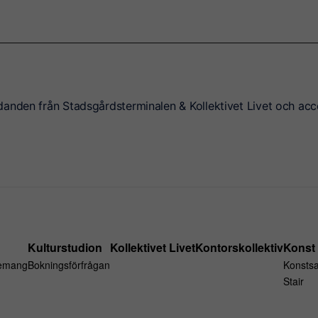
danden från Stadsgårdsterminalen & Kollektivet Livet och acc
Kulturstudion
Kollektivet Livet
Kontorskollektiv
Konst
emang
Bokningsförfrågan
Konsts
Stair