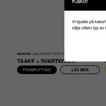
Kakor
Vi bjuder på kakor
välja vilken typ av
IMORGON
KOLLEKTIVET LIVET, STORA SCEN
TAAKE + SVARTKONST
FRAMFLYTTAD
LÄS MER