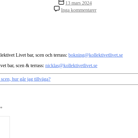
Inläggsdatum
13 mars 2024
till
Inga kommentarer
Hur
kommer
jag
i
kontakt
med
bokare?
ktivet Livet bar, scen och terrass:
bokning@kollektivetlivet.se
vet bar, scen & terrass:
nicklas@kollektivetlivet.se
 scen, hur går jag tillväga?
*