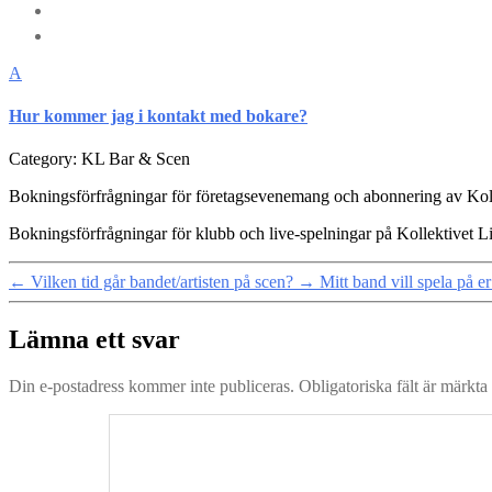
A
Hur kommer jag i kontakt med bokare?
Category: KL Bar & Scen
Bokningsförfrågningar för företagsevenemang och abonnering av Kolle
Bokningsförfrågningar för klubb och live-spelningar på Kollektivet Li
←
Vilken tid går bandet/artisten på scen?
→
Mitt band vill spela på er
Lämna ett svar
Din e-postadress kommer inte publiceras.
Obligatoriska fält är märkta