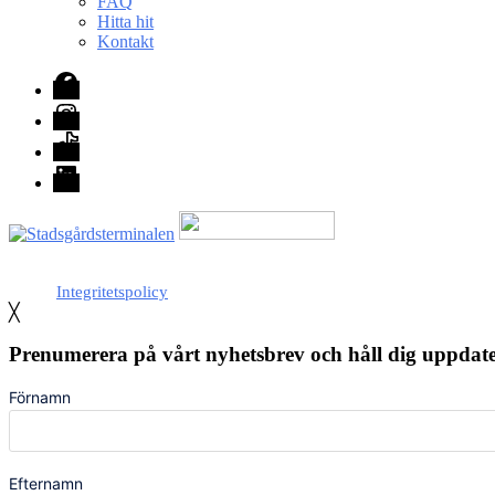
FAQ
Hitta hit
Kontakt
Facebook
Instagram
TikTok
LinkedIn
Med stöd från Stockholm stad
Integritetspolicy
╳
Prenumerera på vårt nyhetsbrev och håll dig uppda
Förnamn
Efternamn