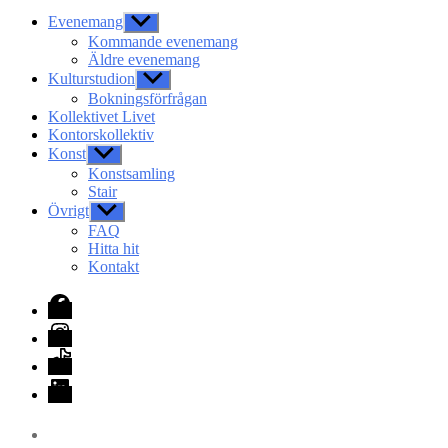
Evenemang
Visa
undermeny
Kommande evenemang
Äldre evenemang
Kulturstudion
Visa
undermeny
Bokningsförfrågan
Kollektivet Livet
Kontorskollektiv
Konst
Visa
undermeny
Konstsamling
Stair
Övrigt
Visa
undermeny
FAQ
Hitta hit
Kontakt
Facebook
Instagram
TikTok
LinkedIn