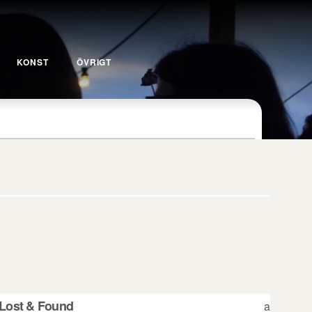
KONST
ÖVRIGT
Lost & Found
a