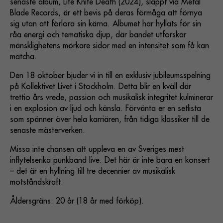
senaste album, Life Knife Death (2024), släppt via Metal
Blade Records, är ett bevis på deras förmåga att förnya
sig utan att förlora sin kärna. Albumet har hyllats för sin
råa energi och tematiska djup, där bandet utforskar
mänsklighetens mörkare sidor med en intensitet som få kan
matcha.
Den 18 oktober bjuder vi in till en exklusiv jubileumsspelning
på Kollektivet Livet i Stockholm. Detta blir en kväll där
trettio års vrede, passion och musikalisk integritet kulminerar
i en explosion av ljud och känsla. Förvänta er en setlista
som spänner över hela karriären, från tidiga klassiker till de
senaste mästerverken.
Missa inte chansen att uppleva en av Sveriges mest
inflytelserika punkband live. Det här är inte bara en konsert
– det är en hyllning till tre decennier av musikalisk
motståndskraft.
Åldersgräns: 20 år (18 år med förköp).