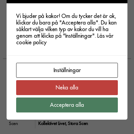
Vi bjuder på kakor! Om du tycker det är ok,
klickar du bara på "Acceptera alla". Du kan
såklart välja vilken typ av kakor du vill ha
genom att klicka på "Inställningar".
Läs vår
cookie policy
Eventet har
Wolfbrigade 30 year anniversay | Kollektivet Livet
passerat
Inställningar
lör 18 okt. 2025
Neka alla
Dörrar
19:00
Acceptera alla
Pris
Ordinarie 320 kr
Vad
Konsert, Punk & crust-punk
Scen
Kollektivet Livet, Stora Scen