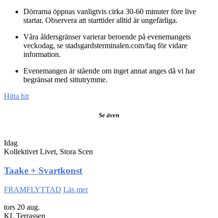
Dörrarna öppnas vanligtvis cirka 30-60 minuter före live
startar. Observera att starttider alltid är ungefärliga.
Våra åldersgränser varierar beroende på evenemangets
veckodag, se stadsgardsterminalen.com/faq för vidare
information.
Evenemangen är stående om inget annat anges då vi har
begränsat med sittutrymme.
Hitta hit
Se även
Idag
Kollektivet Livet, Stora Scen
Taake + Svartkonst
FRAMFLYTTAD
Läs mer
tors 20 aug.
KL Terrassen