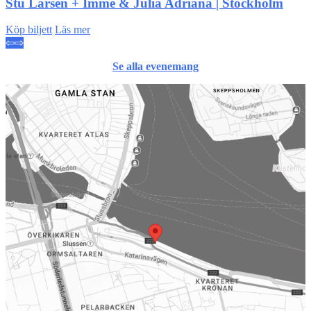
Stu Larsen + Imme & Julia Adriana | Stockholm
Köp biljett
Läs mer
⇦
⇨
Se alla evenemang