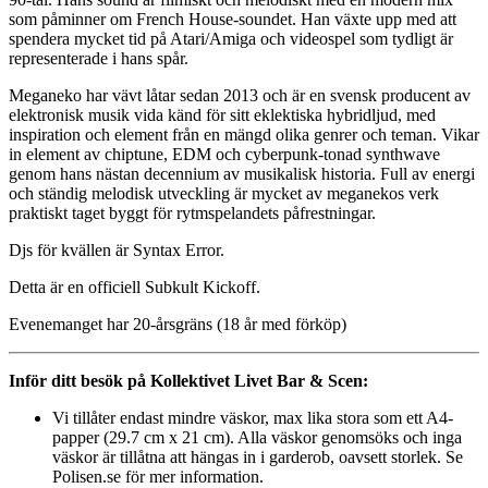
som påminner om French House-soundet. Han växte upp med att
spendera mycket tid på Atari/Amiga och videospel som tydligt är
representerade i hans spår.
Meganeko har vävt låtar sedan 2013 och är en svensk producent av
elektronisk musik vida känd för sitt eklektiska hybridljud, med
inspiration och element från en mängd olika genrer och teman. Vikar
in element av chiptune, EDM och cyberpunk-tonad synthwave
genom hans nästan decennium av musikalisk historia. Full av energi
och ständig melodisk utveckling är mycket av meganekos verk
praktiskt taget byggt för rytmspelandets påfrestningar.
Djs för kvällen är Syntax Error.
Detta är en officiell Subkult Kickoff.
Evenemanget har 20-årsgräns (18 år med förköp)
Inför ditt besök på Kollektivet Livet Bar & Scen:
Vi tillåter endast mindre väskor, max lika stora som ett A4-
papper (29.7 cm x 21 cm). Alla väskor genomsöks och inga
väskor är tillåtna att hängas in i garderob, oavsett storlek. Se
Polisen.se för mer information.