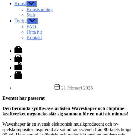
Konst
Visa
undermeny
Konstsamling
Stair
Övrigt
Visa
undermeny
FAQ
Hitta hit
Kontakt
Facebook
Instagram
TikTok
LinkedIn
Inläggsdatum
21 februari 2025
Eventet har passerat
Den berömda synthwave-artisten Waveshaper och chiptune-
kraftverket meganeko slår sig samman för en natt att minnas!
Waveshaper är en svensk elektronisk musikproducent och tv-
spelskompositör inspirerad av soundtrackscenen från 80-talets tidiga
90-tal. Hans sound är filmiskt och melodiskt med en modern mix