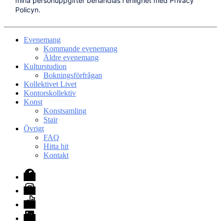
mina personuppgifter behandlas i enlighet med Privacy
Policyn.
Evenemang
Kommande evenemang
Äldre evenemang
Kulturstudion
Bokningsförfrågan
Kollektivet Livet
Kontorskollektiv
Konst
Konstsamling
Stair
Övrigt
FAQ
Hitta hit
Kontakt
Facebook
Instagram
TikTok
LinkedIn