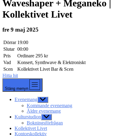
Waveshaper + Meganeko |
Kollektivet Livet
fre 9 maj 2025
Dörrar
19:00
Slutar
00:00
Pris
Ordinare 295 kr
Vad
Konsert, Synthwave & Elektroniskt
Scen
Kollektivet Livet Bar & Scen
Hitta hit
Stäng menyn
Evenemang
Visa
undermeny
Kommande evenemang
Äldre evenemang
Kulturstudion
Visa
undermeny
Bokningsförfrågan
Kollektivet Livet
Kontorskollektiv