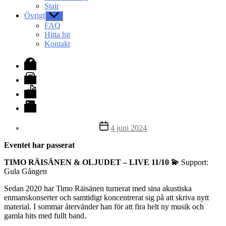
Stair
Övrigt
Visa
undermeny
FAQ
Hitta hit
Kontakt
Facebook
Instagram
TikTok
LinkedIn
Inläggsdatum
4 juni 2024
Eventet har passerat
TIMO RÄISÄNEN & OLJUDET – LIVE 11/10 💫⁠
Support:
Gula Gången
Sedan 2020 har Timo Räisänen turnerat med sina akustiska
enmanskonserter och samtidigt koncentrerat sig på att skriva nytt
material. I sommar återvänder han för att fira helt ny musik och
gamla hits med fullt band.