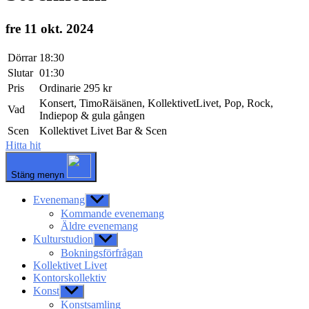
fre 11 okt. 2024
Dörrar
18:30
Slutar
01:30
Pris
Ordinarie 295 kr
Konsert, TimoRäisänen, KollektivetLivet, Pop, Rock,
Vad
Indiepop & gula gången
Scen
Kollektivet Livet Bar & Scen
Hitta hit
Stäng menyn
Evenemang
Visa
undermeny
Kommande evenemang
Äldre evenemang
Kulturstudion
Visa
undermeny
Bokningsförfrågan
Kollektivet Livet
Kontorskollektiv
Konst
Visa
undermeny
Konstsamling