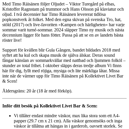
Med Timo Räisänen följer Oljudet – Viktor Turegård på elbas,
Kristoffer Ragnstam på trummor och Hans Olsson på klaviatur och
oljud. I två decennier har Timo Räisänen levererat tidlösa
popkonstverk åt folket. Med den egna skivan på svenska Tro, hat,
stöld (2017) och live-favoriten »Kampen och härligheten« har varje
sommar varit turné-sommar. 2024 släpper Timo ny musik och nästa
decennium ligger för hans fötter. Passa på att se en av landets bästa
röster live!
Support för kvällen blir Gula Gången, bandet bildades 2018 med
syftet att ha kul och skapa musik de själva älskar. Deras sound
fångar känslan av sommarkvällar med nattbad och ljummen folköl –
stunder av total frihet. I oktober släpps deras tredje album Vi finns
här för dig, fyllt med röjiga, mysiga och lite märkliga låtar. Missa
inte när de värmer upp för Timo Räisänen på Kollektivet Livet Bar
& Scen!
Åldersgräns: 20 år (18 år med förköp).
Inför ditt besök på Kollektivet Livet Bar & Scen:
Vi tillåter endast mindre väskor, max lika stora som ett A4-
papper (29.7 cm x 21 cm). Alla väskor genomsöks och inga
väskor är tillåtna att hängas in i garderob, oavsett storlek. Se