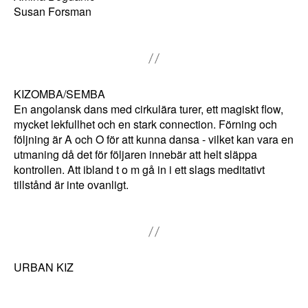
Susan Forsman
a
h
e
m
si
KIZOMBA/SEMBA
d
En angolansk dans med cirkulära turer, ett magiskt flow,
mycket lekfullhet och en stark connection. Förning och
a
följning är A och O för att kunna dansa - vilket kan vara en
n
utmaning då det för följaren innebär att helt släppa
s
kontrollen. Att ibland t o m gå in i ett slags meditativt
f
tillstånd är inte ovanligt.
u
n
kt
io
URBAN KIZ
n
Urban Kiz är en modern variant av Kizomba som vuxit
al
fram under 2000-talet. Till skillnad från Kizomba dansas
it