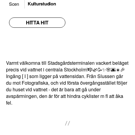
in
Kulturstudion
Scen
t
e
HITTA HIT
a
tt
v
äl
ja
Varmt välkomna till Stadsgårdsterminalen vackert beläget
b
precis vid vattnet i centrala Stockholm!🎼🌿🥳✨🌸🌆☀️🎉
o
Ingång [ I ] som ligger på vattensidan. Från Slussen går
rt
du mot Fotografiska, och vid första övergångsstället följer
.
du huset vid vattnet - det är bara att gå under
D
avspärrningen, den är för att hindra cyklister m fl att åka
fel.
e
b
e
h