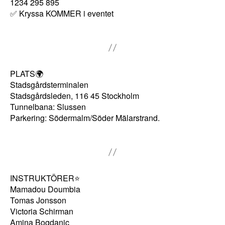
1234 295 895
a
✅ Kryssa KOMMER i eventet
tt
vi
s
k
a
PLATS🌍
k
Stadsgårdsterminalen
u
Stadsgårdsleden, 116 45 Stockholm
Tunnelbana: Slussen
n
Parkering: Södermalm/Söder Mälarstrand.
n
a
f
ö
r
INSTRUKTÖRER⭐️
b
Mamadou Doumbia
ä
Tomas Jonsson
Victoria Schirman
tt
Amina Bogdanic
r