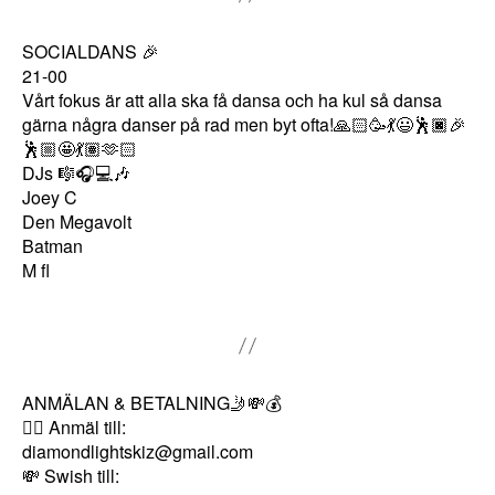
g
e
SOCIALDANS 🎉
r
21-00
Vårt fokus är att alla ska få dansa och ha kul så dansa
a
gärna några danser på rad men byt ofta!🙏🏻🥳💃😃🕺🏿🎉
.
🕺🏼🤩💃🏽🫶🏻
DJs 🎼🎧💻🎶
Joey C
S
Den Megavolt
t
Batman
a
M fl
ti
s
ti
k
ANMÄLAN & BETALNING🤳💸💰
F
✍🏻 Anmäl till:
ö
diamondlightskiz@gmail.com
r
💸 Swish till: