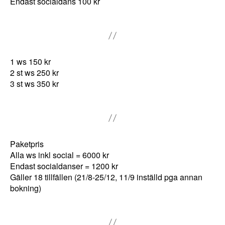
Endast socialdans 100 kr
r
h
u
v
1 ws 150 kr
u
2 st ws 250 kr
d
3 st ws 350 kr
t
a
g
e
t
Paketpris
s
Alla ws inkl social = 6000 kr
Endast socialdanser = 1200 kr
k
Gäller 18 tillfällen (21/8-25/12, 11/9 inställd pga annan
a
bokning)
f
u
n