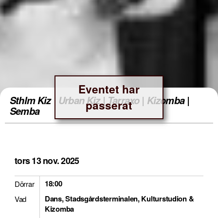
d
i
g
a
D
e
s
Eventet har
s
Sthlm Kiz | Urban Kiz | Tarraxo | Kizomba |
passerat
a
Semba
k
a
k
o
tors 13 nov. 2025
r
g
18:00
Dörrar
å
Dans, Stadsgårdsterminalen, Kulturstudion &
Vad
r
Kizomba