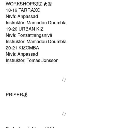
ö
WORKSHOPS💃🏻🕺🏼
v
18-19 TARRAXO
s
Nivå: Anpassad
f
Instruktör: Mamadou Doumbia
19-20 URBAN KIZ
ö
Nivå: Fortsättningsnivå
r
Instruktör: Mamadou Doumbia
a
20-21 KIZOMBA
tt
Nivå: Anpassad
h
Instruktör: Tomas Jonsson
e
m
si
d
PRISER💰
a
n
ö
v
e