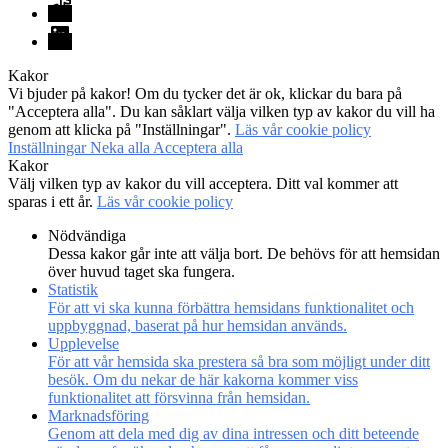
TikTok
LinkedIn
Kakor
Vi bjuder på kakor! Om du tycker det är ok, klickar du bara på
"Acceptera alla". Du kan såklart välja vilken typ av kakor du vill ha
genom att klicka på "Inställningar".
Läs vår cookie policy
Inställningar
Neka alla
Acceptera alla
Kakor
Välj vilken typ av kakor du vill acceptera. Ditt val kommer att
sparas i ett år.
Läs vår cookie policy
Nödvändiga
Dessa kakor går inte att välja bort. De behövs för att hemsidan
över huvud taget ska fungera.
Statistik
För att vi ska kunna förbättra hemsidans funktionalitet och
uppbyggnad, baserat på hur hemsidan används.
Upplevelse
För att vår hemsida ska prestera så bra som möjligt under ditt
besök. Om du nekar de här kakorna kommer viss
funktionalitet att försvinna från hemsidan.
Marknadsföring
Genom att dela med dig av dina intressen och ditt beteende