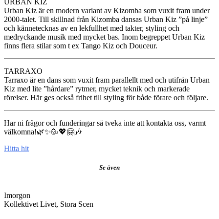
URBAN KIZ
Urban Kiz är en modern variant av Kizomba som vuxit fram under
2000-talet. Till skillnad från Kizomba dansas Urban Kiz ”på linje”
och kännetecknas av en lekfullhet med takter, styling och
medryckande musik med mycket bas. Inom begreppet Urban Kiz
finns flera stilar som t ex Tango Kiz och Douceur.
TARRAXO
Tarraxo är en dans som vuxit fram parallellt med och utifrån Urban
Kiz med lite ”hårdare” rytmer, mycket teknik och markerade
rörelser. Här ges också frihet till styling för både förare och följare.
Har ni frågor och funderingar så tveka inte att kontakta oss, varmt
välkomna!🌿✨🥳💖🤗🎶
Hitta hit
Se även
Imorgon
Kollektivet Livet, Stora Scen