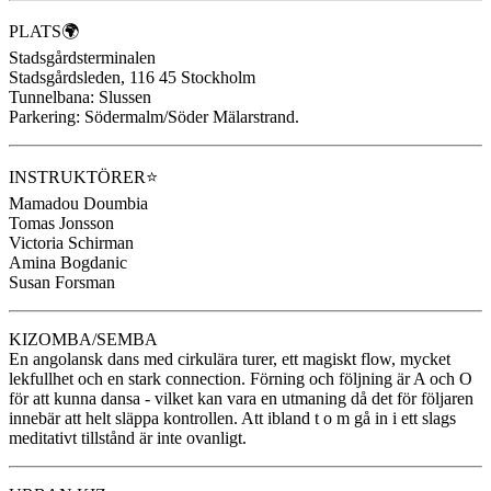
PLATS🌍
Stadsgårdsterminalen
Stadsgårdsleden, 116 45 Stockholm
Tunnelbana: Slussen
Parkering: Södermalm/Söder Mälarstrand.
INSTRUKTÖRER⭐️
Mamadou Doumbia
Tomas Jonsson
Victoria Schirman
Amina Bogdanic
Susan Forsman
KIZOMBA/SEMBA
En angolansk dans med cirkulära turer, ett magiskt flow, mycket
lekfullhet och en stark connection. Förning och följning är A och O
för att kunna dansa - vilket kan vara en utmaning då det för följaren
innebär att helt släppa kontrollen. Att ibland t o m gå in i ett slags
meditativt tillstånd är inte ovanligt.