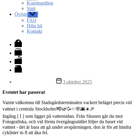
undermeny
Konstsamling
Stair
Övrigt
Visa
undermeny
FAQ
Hitta hit
Kontakt
Facebook
Instagram
TikTok
LinkedIn
Inläggsdatum
3 oktober 2025
Eventet har passerat
Varmt välkomna till Stadsgårdsterminalen vackert beläget precis vid
vattnet i centrala Stockholm!🎼🌿🥳✨🌸🌆☀️🎉
Ingång [ I ] som ligger på vattensidan. Från Slussen går du mot
Fotografiska, och vid första övergångsstället följer du huset vid
vattnet - det är bara att gå under avspärrningen, den är för att hindra
cyklister m fl att åka fel.