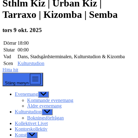
Sthlm Kiz | Urban Kiz |
Tarraxo | Kizomba | Semba
tors 9 okt. 2025
Dörrar
18:00
Slutar
00:00
Vad
Dans, Stadsgårdsterminalen, Kulturstudion & Kizomba
Scen
Kulturstudion
Hitta hit
Stäng menyn
Evenemang
Visa
undermeny
Kommande evenemang
Äldre evenemang
Kulturstudion
Visa
undermeny
Bokningsförfrågan
Kollektivet Livet
Kontorskollektiv
Konst
Visa