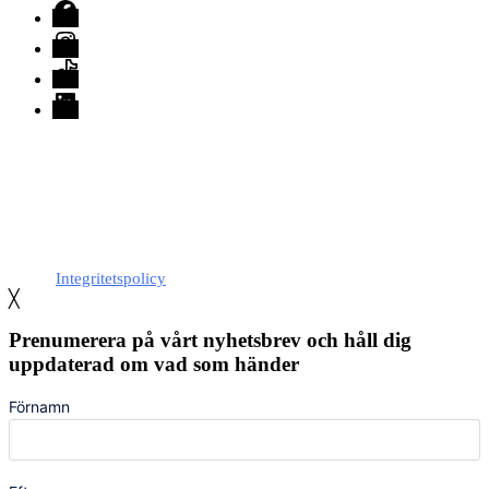
Facebook
Instagram
TikTok
LinkedIn
Med stöd från Stockholm stad
Integritetspolicy
╳
Prenumerera på vårt nyhetsbrev och håll dig
uppdaterad om vad som händer
Förnamn