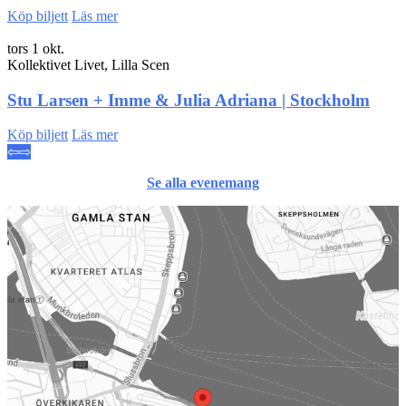
Köp biljett
Läs mer
tors 1 okt.
Kollektivet Livet, Lilla Scen
Stu Larsen + Imme & Julia Adriana | Stockholm
Köp biljett
Läs mer
⇦
⇨
Se alla evenemang