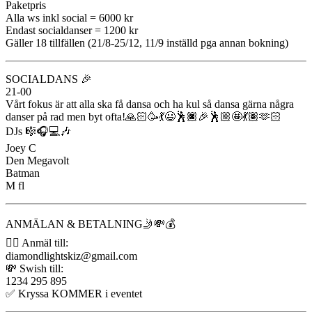
Paketpris
Alla ws inkl social = 6000 kr
Endast socialdanser = 1200 kr
Gäller 18 tillfällen (21/8-25/12, 11/9 inställd pga annan bokning)
SOCIALDANS 🎉
21-00
Vårt fokus är att alla ska få dansa och ha kul så dansa gärna några
danser på rad men byt ofta!🙏🏻🥳💃😃🕺🏿🎉🕺🏼🤩💃🏽🫶🏻
DJs 🎼🎧💻🎶
Joey C
Den Megavolt
Batman
M fl
ANMÄLAN & BETALNING🤳💸💰
✍🏻 Anmäl till:
diamondlightskiz@gmail.com
💸 Swish till:
1234 295 895
✅ Kryssa KOMMER i eventet