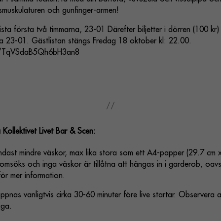
esmuskulaturen och gunfinger-armen!
ista första två timmarna, 23-01 Därefter biljetter i dörren (100 kr)
na 23-01. Gästlistan stängs Fredag 18 oktober kl: 22.00.
le/TqVSdaB5Qh6bH3an8
 Kollektivet Livet Bar & Scen:
 endast mindre väskor, max lika stora som ett A4-papper (29.7 cm 
msöks och inga väskor är tillåtna att hängas in i garderob, oavse
för mer information.
pnas vanligtvis cirka 30-60 minuter före live startar. Observera att
iga.