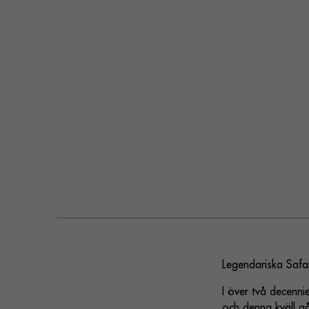
Legendariska Safar
I över två decenni
och denna kväll gå