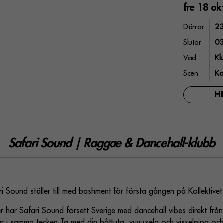
fre 18 ok
Dörrar
23
Slutar
03
Vad
Kl
Scen
Ko
H
Safari Sound | Raggae & Dancehall-klubb
i Sound ställer till med bashment för första gången på Kollektivet
er har Safari Sound försett Sverige med dancehall vibes direkt frå
r i samma tecken.Ta med din båttuta, vuvuzela och visselpipa och 