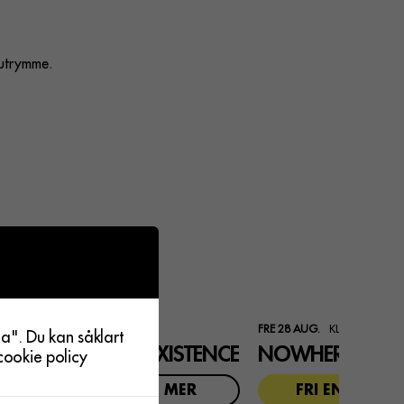
tutrymme.
OLLEKTIVET LIVET, LILLA SCEN
FRE 28 AUG.
KL TERRASSEN
a". Du kan såklart
O YOUR GUNS + EXISTENCE
cookie policy
ILJETT
LÄS MER
FRI ENTRÉ