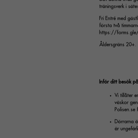
träningsverk i sät
Fri Entré med gästl
första två timmar
https://forms.g
Åldersgräns 20+.
Inför ditt besök på
Vi tillåter
väskor geno
Polisen.se 
Dörrarna öp
är ungefärl