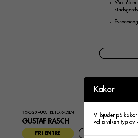
Våra ålder
stadsgards
Evenemange
Kakor
TORS 20 AUG.
KL TERRASSEN
Vi bjuder på kakor
GUSTAF RASCH
välja vilken typ av
FRI ENTRÉ
LÄS MER