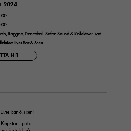
t. 2024
:00
:00
ubb, Raggae, Dancehall, Safari Sound & Kollektivet Livet
llektivet Livet Bar & Scen
ITTA HIT
 Livet bar & scen!
n Kingstons gator
var inställd på