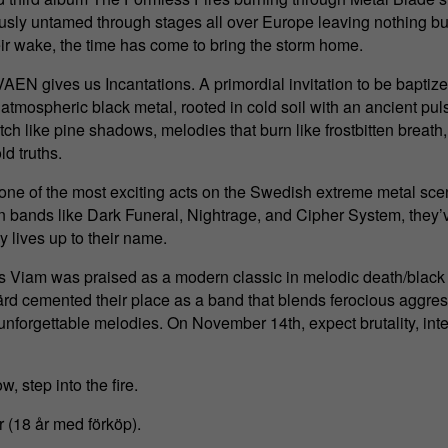
ously untamed through stages all over Europe leaving nothing bu
ir wake, the time has come to bring the storm home.
AEN gives us Incantations. A primordial invitation to be baptize
 atmospheric black metal, rooted in cold soil with an ancient pu
retch like pine shadows, melodies that burn like frostbitten breath,
ld truths.
ne of the most exciting acts on the Swedish extreme metal scen
 bands like Dark Funeral, Nightrage, and Cipher System, they’ve
ly lives up to their name.
s Viam was praised as a modern classic in melodic death/black 
rd cemented their place as a band that blends ferocious aggres
nforgettable melodies. On November 14th, expect brutality, inten
, step into the fire.
r (18 år med förköp).