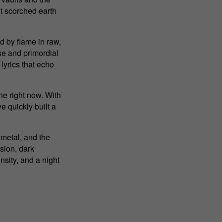
t scorched earth
d by flame in raw,
lse and primordial
 lyrics that echo
e right now. With
 quickly built a
metal, and the
sion, dark
sity, and a night