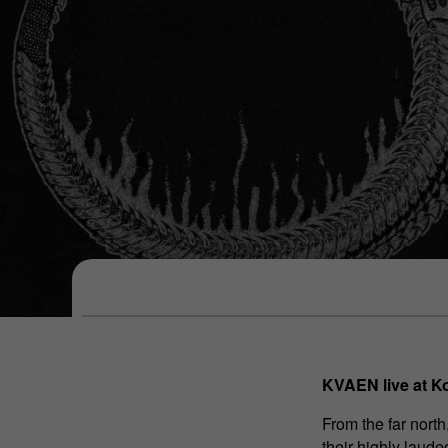
KVAEN live at Ko
From the far nort
their highly laud