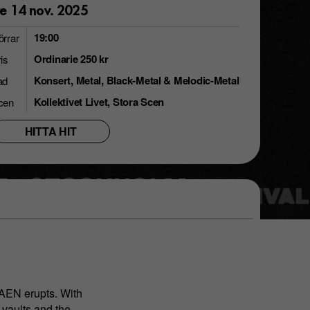
re 14 nov. 2025
19:00
örrar
Ordinarie 250 kr
is
Konsert, Metal, Black-Metal & Melodic-Metal
ad
Kollektivet Livet, Stora Scen
cen
HITTA HIT
VAEN erupts. With
 vaults and the