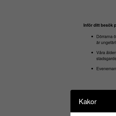
Inför ditt besök 
Dörrarna öp
är ungefärl
Våra ålde
stadsgards
Evenemange
Kakor