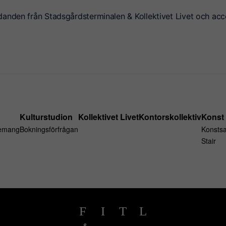
danden från Stadsgårdsterminalen & Kollektivet Livet och acc
Kulturstudion
Kollektivet Livet
Kontorskollektiv
Konst
emang
Bokningsförfrågan
Konsts
Stair
Facebook
Instagram
TikTok
LinkedIn