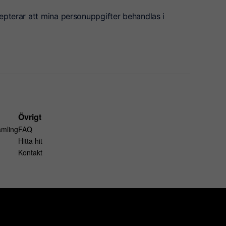
epterar att mina personuppgifter behandlas i
Övrigt
amling
FAQ
Hitta hit
Kontakt