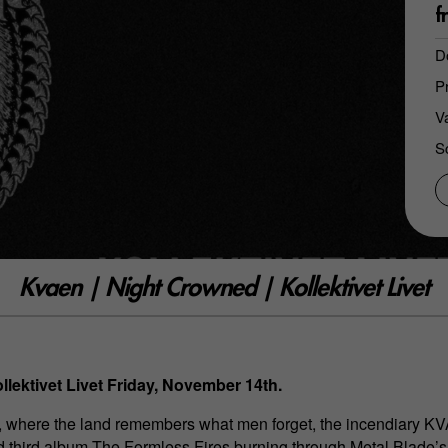
f
D
Pr
V
S
Kvaen | Night Crowned | Kollektivet Livet
llektivet Livet Friday, November 14th.
h, where the land remembers what men forget, the incendiary K
ed third album The Formless Fires burning through Metal Blade’s