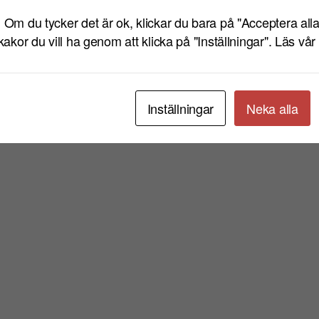
Eventet har passera
! Om du tycker det är ok, klickar du bara på "Acceptera alla
Se även
 kakor du vill ha genom att klicka på "Inställningar".
Läs vår 
TORS 20 AUG.
KL TERRASSEN
FRE 21 AUG.
GUSTAF RASCH
KORSV
Inställningar
Neka alla
FRI ENTRÉ
LÄS MER
FRI 