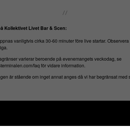
på Kollektivet Livet Bar & Scen:
pnas vanligtvis cirka 30-60 minuter före live startar. Observera at
iga.
rsgränser varierar beroende på evenemangets veckodag, se
terminalen.com/faq för vidare information.
n är stående om inget annat anges då vi har begränsat med s
HITTA HIT