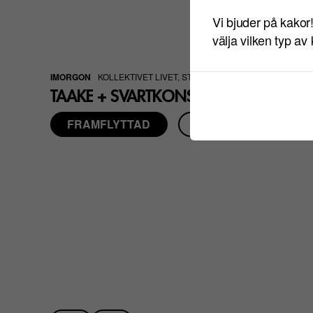
Vi bjuder på kakor
välja vilken typ av
IMORGON
KOLLEKTIVET LIVET, STORA SCEN
TAAKE + SVARTKONST
FRAMFLYTTAD
LÄS MER