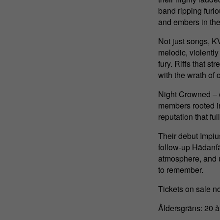
band ripping furi
and embers in the
Not just songs, KV
melodic, violently
fury. Riffs that st
with the wrath of o
Night Crowned – o
members rooted in
reputation that ful
Their debut Impiu
follow-up Hädanfä
atmosphere, and u
to remember.
Tickets on sale now
Åldersgräns: 20 å