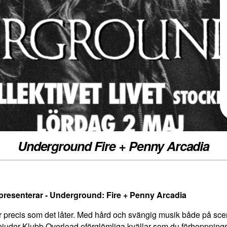
Underground Fire + Penny Arcadia
presenterar - Underground: Fire + Penny Arcadia
 precis som det låter. Med hård och svängig musik både på sc
bjuder Klubb Overload oförglömliga kvällar som du förhoppning