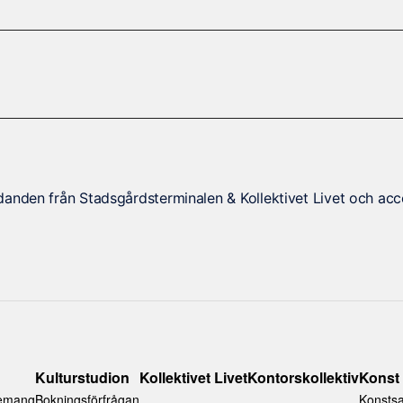
danden från Stadsgårdsterminalen & Kollektivet Livet och acc
Kulturstudion
Kollektivet Livet
Kontorskollektiv
Konst
emang
Bokningsförfrågan
Konsts