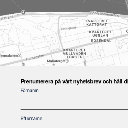
d
i
g
a
D
e
s
s
a
k
a
Prenumerera på vårt nyhetsbrev och håll 
k
Förnamn
o
r
g
å
Efternamn
r