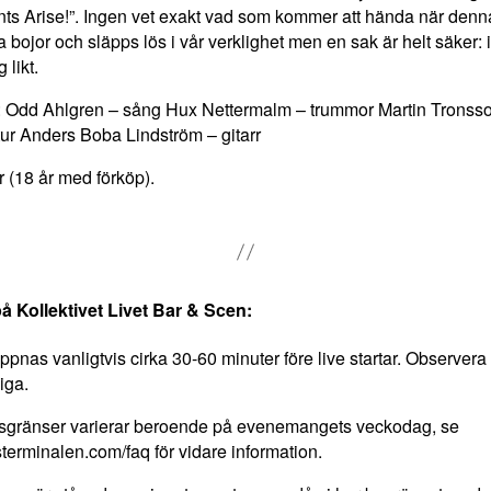
nts Arise!”. Ingen vet exakt vad som kommer att hända när denn
ina bojor och släpps lös i vår verklighet men en sak är helt säker
 likt.
: Odd Ahlgren – sång Hux Nettermalm – trummor Martin Tronss
tur Anders Boba Lindström – gitarr
r (18 år med förköp).
på Kollektivet Livet Bar & Scen:
pnas vanligtvis cirka 30-60 minuter före live startar. Observera at
iga.
rsgränser varierar beroende på evenemangets veckodag, se
terminalen.com/faq för vidare information.