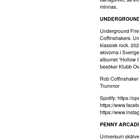
minnas.
UNDERGROUND
Underground Fire 
Coffinshakers. Un
klassisk rock. 20
skivorna i Sverig
albumet ”Hollow 
besöker Klubb Ov
Rob Coffinshaker 
Trummor
Spotify:
https://o
https://www.faceb
https://www.insta
PENNY ARCAD
Universum skälver