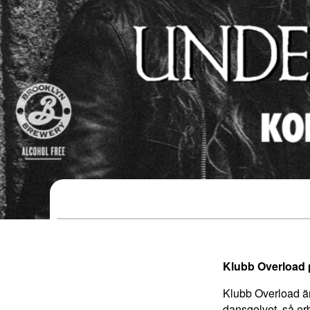
Klubb Overload 
Klubb Overload är
dansgolvet, så er