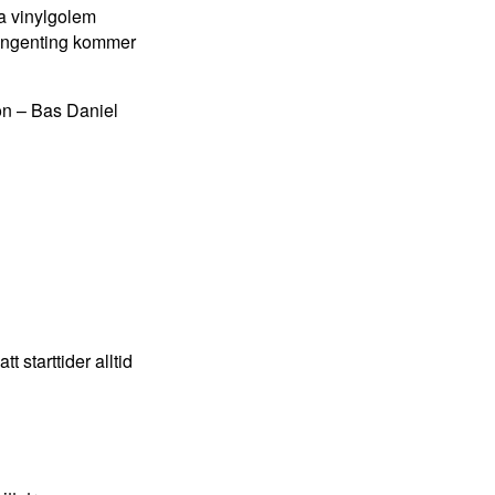
a vinylgolem
: ingenting kommer
on – Bas Daniel
t starttider alltid