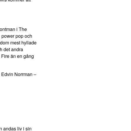
rontman i The
h, power pop och
v dom mest hyllade
ch det andra
 Fire än en gång
s Edvin Norrman –
 andas liv i sin