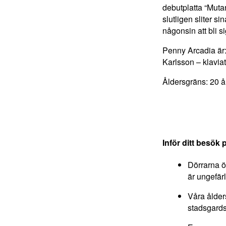
debutplatta “Muta
slutligen sliter s
någonsin att bli sig
Penny Arcadia är
Karlsson – klavia
Åldersgräns: 20 å
Inför ditt besök 
Dörrarna öp
är ungefärl
Våra ålde
stadsgards