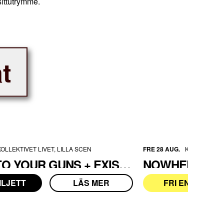
ittutrymme.
t
KOLLEKTIVET LIVET, LILLA SCEN
FRE 28 AUG.
KL TERRASS
STICK TO YOUR GUNS + EXISTENCE
ILJETT
LÄS MER
FRI ENTRÉ