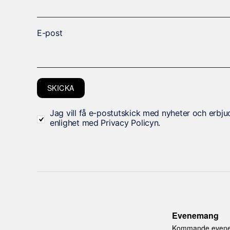
in
t
e
E-post
a
tt
v
äl
SKICKA
ja
b
Jag vill få e-postutskick med nyheter och erbju
o
enlighet med Privacy Policyn.
rt
.
D
e
b
e
Evenemang
h
Kommande even