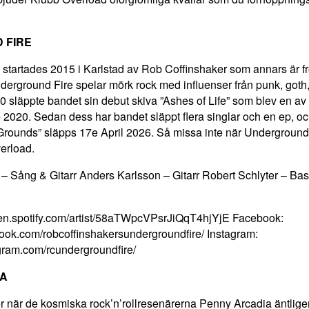
 FIRE
startades 2015 i Karlstad av Rob Coffinshaker som annars är f
derground Fire spelar mörk rock med influenser från punk, got
20 släppte bandet sin debut skiva ”Ashes of Life” som blev en a
e 2020. Sedan dess har bandet släppt flera singlar och en ep, o
Grounds” släpps 17e April 2026. Så missa inte när Underground
erload.
– Sång & Gitarr Anders Karlsson – Gitarr Robert Schlyter – Ba
pen.spotify.com/artist/58aTWpcVPsrJiQqT4hjYjE
Facebook:
ook.com/robcoffinshakersundergroundfire/
Instagram:
gram.com/rcundergroundfire/
IA
 när de kosmiska rock’n’rollresenärerna Penny Arcadia äntligen