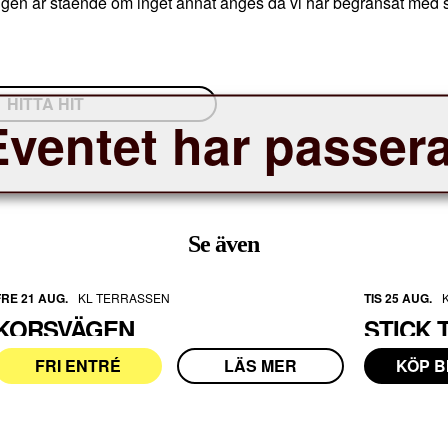
n är stående om inget annat anges då vi har begränsat med s
HITTA HIT
Eventet har passera
Se även
FRE 21 AUG.
KL TERRASSEN
TIS 25 AUG.
KORSVÄGEN
FRI ENTRÉ
LÄS MER
KÖP B