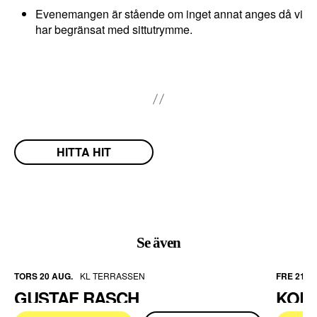
in
Evenemangen är stående om inget annat anges då vi
t
har begränsat med sittutrymme.
e
a
tt
v
äl
ja
b
HITTA HIT
o
rt
.
D
Se även
e
b
TORS 20 AUG.
KL TERRASSEN
FRE 21 A
e
GUSTAF RASCH
KOR
h