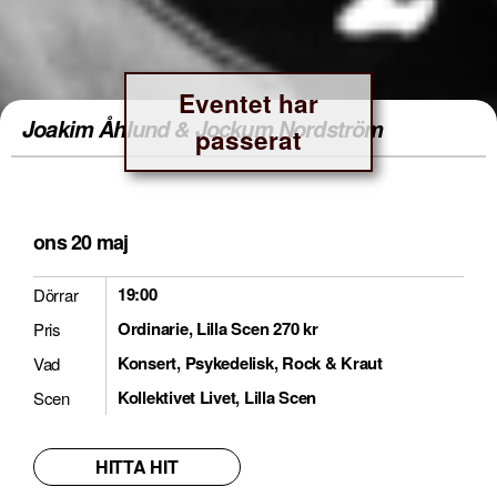
Eventet har
Joakim Åhlund & Jockum Nordström
passerat
ons 20 maj
19:00
Dörrar
Ordinarie, Lilla Scen 270 kr
Pris
Konsert, Psykedelisk, Rock & Kraut
Vad
Kollektivet Livet, Lilla Scen
Scen
HITTA HIT