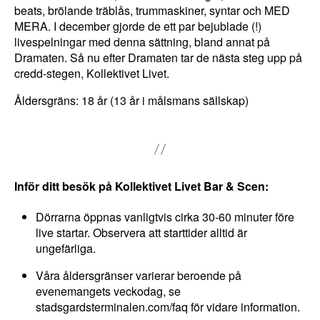
d
beats, brölande träblås, trummaskiner, syntar och MED
i
MERA. I december gjorde de ett par bejublade (!)
livespelningar med denna sättning, bland annat på
g
Dramaten. Så nu efter Dramaten tar de nästa steg upp på
a
credd-stegen, Kollektivet Livet.
D
Åldersgräns: 18 år (13 år i målsmans sällskap)
e
s
s
a
k
Inför ditt besök på Kollektivet Livet Bar & Scen:
a
k
Dörrarna öppnas vanligtvis cirka 30-60 minuter före
o
live startar. Observera att starttider alltid är
ungefärliga.
r
g
Våra åldersgränser varierar beroende på
å
evenemangets veckodag, se
r
stadsgardsterminalen.com/faq för vidare information.