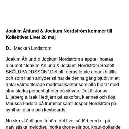
Joakim Åhlund & Jockum Nordström kommer till
Kollektivet Livet 20 maj
DJ: Mackan Lindström
Joakim Åhlund & Jockum Nordström släppte i höstas
albumet “Joakim Åhlund & Jockum Nordström Sextett –
SKÖLDPADDSSÖN”.Det blir deras femte album hittills
och som titeln antyder så har de denna gång bjudit in ett
antal välmeriterade medmusikanter som alla bidrar med
N
sina starka personligheter på skivan. Det är Jonas
ö
Liljeberg & Isak Hedtjärn på saxofon, klarinett och flöjt,
d
Moussa Fadera på trummor samt Jesper Nordström på
v
synthar, piano och keyboards.
ä
Nu ska vi äntligen få höra det live, så förbered er på
n
naivistiska melodier, mörka drone-slingor, kraut-doftande