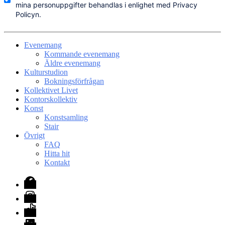
mina personuppgifter behandlas i enlighet med Privacy
Policyn.
Evenemang
Kommande evenemang
Äldre evenemang
Kulturstudion
Bokningsförfrågan
Kollektivet Livet
Kontorskollektiv
Konst
Konstsamling
Stair
Övrigt
FAQ
Hitta hit
Kontakt
Facebook
Instagram
TikTok
LinkedIn