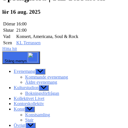
lör 16 aug. 2025
Dörrar
16:00
Slutar
21:00
Vad
Konsert, Americana, Soul & Rock
Scen
KL Terrassen
Hitta hit
Stäng menyn
Evenemang
Visa
undermeny
Kommande evenemang
Äldre evenemang
Kulturstudion
Visa
undermeny
Bokningsförfrågan
Kollektivet Livet
Kontorskollektiv
Konst
Visa
undermeny
Konstsamling
Stair
Övrigt
Visa