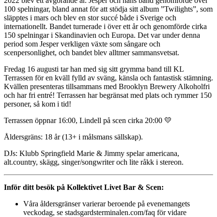
2022 blev ett avgörande år. Jesper och hans band genomförde över
100 spelningar, bland annat för att stödja sitt album ”Twilights”, som
släpptes i mars och blev en stor succé både i Sverige och
internationellt. Bandet turnerade i över ett år och genomförde cirka
150 spelningar i Skandinavien och Europa. Det var under denna
period som Jesper verkligen växte som sångare och
scenpersonlighet, och bandet blev alltmer sammansvetsat.
Fredag 16 augusti tar han med sig sitt grymma band till KL
Terrassen för en kväll fylld av sväng, känsla och fantastisk stämning.
Kvällen presenteras tillsammans med Brooklyn Brewery Alkoholfri
och har fri entré! Terrassen har begränsat med plats och rymmer 150
personer, så kom i tid!
Terrassen öppnar 16:00, Lindell på scen cirka 20:00 💛
Åldersgräns: 18 år (13+ i målsmans sällskap).
DJs: Klubb Springfield Marie & Jimmy spelar americana,
alt.country, skägg, singer/songwriter och lite råkk i stereon.
Inför ditt besök på Kollektivet Livet Bar & Scen:
Våra åldersgränser varierar beroende på evenemangets
veckodag, se stadsgardsterminalen.com/faq för vidare