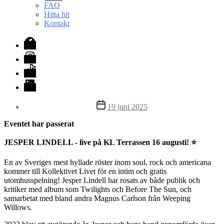
undermeny
FAQ
Hitta hit
Kontakt
Facebook
Instagram
TikTok
LinkedIn
Inläggsdatum
19 juni 2025
Eventet har passerat
JESPER LINDELL - live på KL Terrassen 16 augusti! ⭐️
En av Sveriges mest hyllade röster inom soul, rock och americana
kommer till Kollektivet Livet för en intim och gratis
utomhusspelning! Jesper Lindell har rosats av både publik och
kritiker med album som Twilights och Before The Sun, och
samarbetat med bland andra Magnus Carlson från Weeping
Willows.