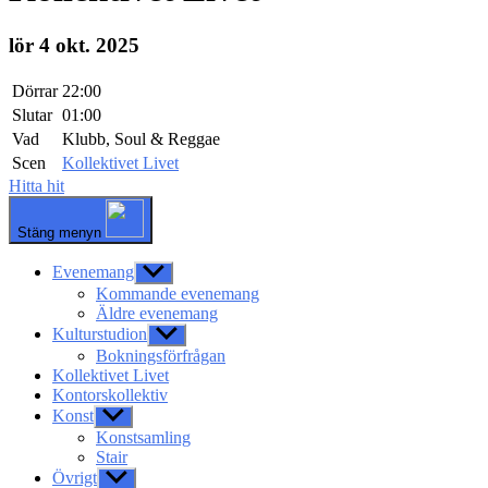
lör 4 okt. 2025
Dörrar
22:00
Slutar
01:00
Vad
Klubb, Soul & Reggae
Scen
Kollektivet Livet
Hitta hit
Stäng menyn
Evenemang
Visa
undermeny
Kommande evenemang
Äldre evenemang
Kulturstudion
Visa
undermeny
Bokningsförfrågan
Kollektivet Livet
Kontorskollektiv
Konst
Visa
undermeny
Konstsamling
Stair
Övrigt
Visa