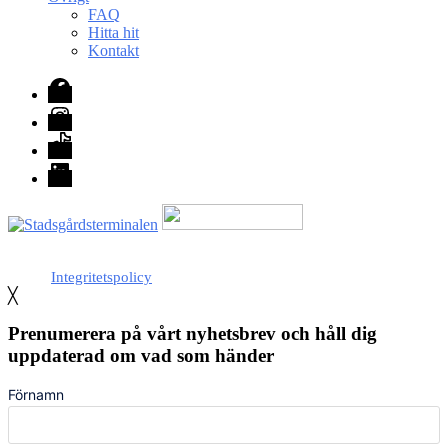
FAQ
Hitta hit
Kontakt
Facebook
Instagram
TikTok
LinkedIn
Med stöd från Stockholm stad
Integritetspolicy
╳
Prenumerera på vårt nyhetsbrev och håll dig
uppdaterad om vad som händer
Förnamn