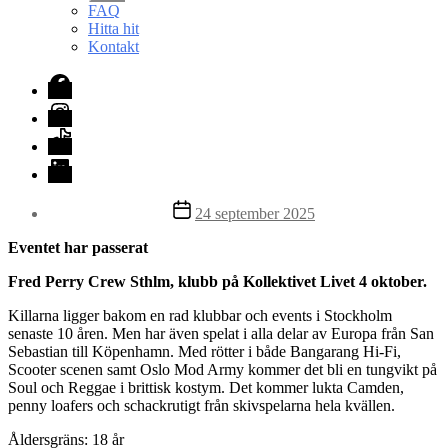
undermeny
FAQ
Hitta hit
Kontakt
Facebook
Instagram
TikTok
LinkedIn
Inläggsdatum
24 september 2025
Eventet har passerat
Fred Perry Crew Sthlm, klubb på Kollektivet Livet 4 oktober.
Killarna ligger bakom en rad klubbar och events i Stockholm
senaste 10 åren. Men har även spelat i alla delar av Europa från San
Sebastian till Köpenhamn. Med rötter i både Bangarang Hi-Fi,
Scooter scenen samt Oslo Mod Army kommer det bli en tungvikt på
Soul och Reggae i brittisk kostym. Det kommer lukta Camden,
penny loafers och schackrutigt från skivspelarna hela kvällen.
Åldersgräns: 18 år