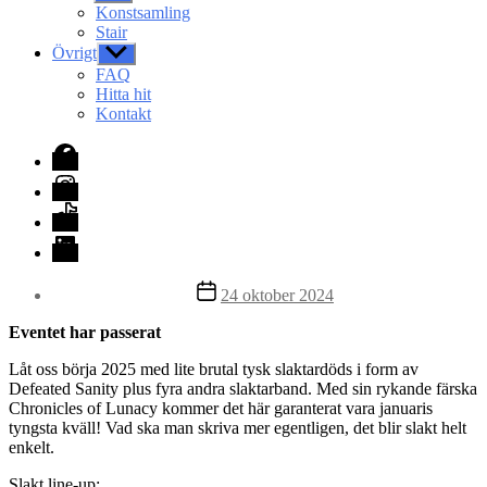
undermeny
Konstsamling
Stair
Övrigt
Visa
undermeny
FAQ
Hitta hit
Kontakt
Facebook
Instagram
TikTok
LinkedIn
Inläggsdatum
24 oktober 2024
Eventet har passerat
Låt oss börja 2025 med lite brutal tysk slaktardöds i form av
Defeated Sanity plus fyra andra slaktarband. Med sin rykande färska
Chronicles of Lunacy kommer det här garanterat vara januaris
tyngsta kväll! Vad ska man skriva mer egentligen, det blir slakt helt
enkelt.
Slakt line-up: