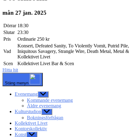
mån 27 jan. 2025
Dörrar
18:30
Slutar
23:30
Pris
Ordinarie 250 kr
Konsert, Defeated Sanity, To Violently Vomit, Putrid Pile,
Vad
Iniquitous Savagery, Strangle Wire, Death Metal, Metal &
Kollektivet Livet
Scen
Kollektivet Livet Bar & Scen
Hitta hit
Stäng menyn
Evenemang
Visa
undermeny
Kommande evenemang
Äldre evenemang
Kulturstudion
Visa
undermeny
Bokningsförfrågan
Kollektivet Livet
Kontorskollektiv
Konst
Visa