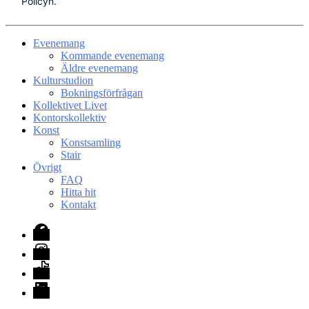
Policyn.
Evenemang
Kommande evenemang
Äldre evenemang
Kulturstudion
Bokningsförfrågan
Kollektivet Livet
Kontorskollektiv
Konst
Konstsamling
Stair
Övrigt
FAQ
Hitta hit
Kontakt
Facebook
Instagram
TikTok
LinkedIn