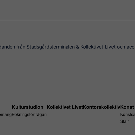
danden från Stadsgårdsterminalen & Kollektivet Livet och acc
Kulturstudion
Kollektivet Livet
Kontorskollektiv
Konst
emang
Bokningsförfrågan
Konsts
Stair