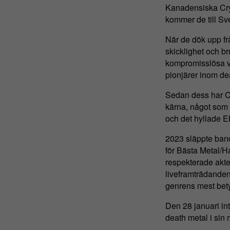
Kanadensiska Cry
kommer de till Sve
När de dök upp fr
skicklighet och b
kompromisslösa vi
pionjärer inom de
Sedan dess har Cr
kärna, något som b
och det hyllade E
2023 släppte ban
för Bästa Metal/H
respekterade akte
liveframträdanden 
genrens mest bety
Den 28 januari int
death metal i sin 