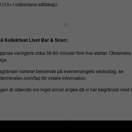
r (13+ i målsmans sällskap).
på Kollektivet Livet Bar & Scen:
pnas vanligtvis cirka 30-60 minuter före live startar. Observera at
iga.
rsgränser varierar beroende på evenemangets veckodag, se
terminalen.com/faq för vidare information.
n är stående om inget annat anges då vi har begränsat med s