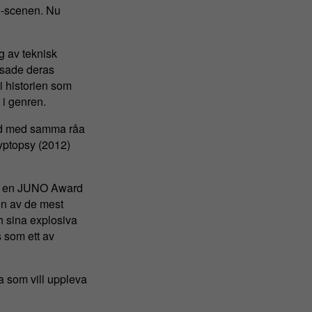
l-scenen. Nu
g av teknisk
isade deras
i historien som
 i genren.
ltid med samma råa
ryptopsy (2012)
ed en JUNO Award
en av de mest
h sina explosiva
s som ett av
la som vill uppleva