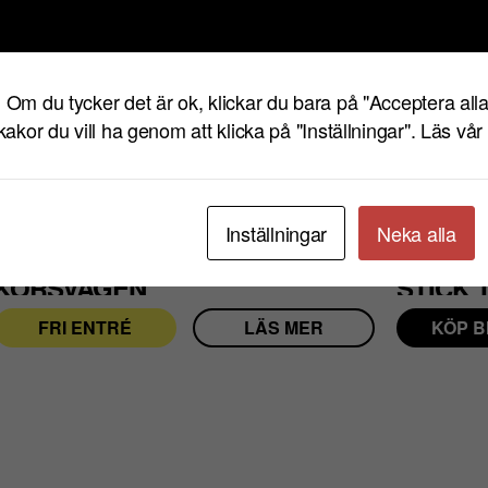
HITTA HIT
Eventet har passera
! Om du tycker det är ok, klickar du bara på "Acceptera alla
 kakor du vill ha genom att klicka på "Inställningar".
Läs vår 
Se även
Inställningar
Neka alla
FRE 21 AUG.
KL TERRASSEN
TIS 25 AUG.
KORSVÄGEN
FRI ENTRÉ
LÄS MER
KÖP B