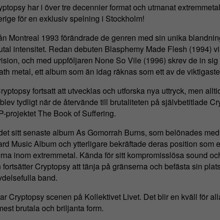
ptopsy har i över tre decennier format och utmanat extremmeta
rige för en exklusiv spelning i Stockholm!
ån Montreal 1993 förändrade de genren med sin unika blandnin
rutal intensitet. Redan debuten Blasphemy Made Flesh (1994) v
sion, och med uppföljaren None So Vile (1996) skrev de in sig 
ath metal, ett album som än idag räknas som ett av de viktigaste
yptopsy fortsatt att utvecklas och utforska nya uttryck, men al
lev tydligt när de återvände till brutaliteten på självbetitlade C
P-projektet The Book of Suffering.
det sitt senaste album As Gomorrah Burns, som belönades m
ard Music Album och ytterligare bekräftade deras position som 
rna inom extremmetal. Kända för sitt kompromisslösa sound oc
fortsätter Cryptopsy att tänja på gränserna och befästa sin plat
delsefulla band.
ar Cryptopsy scenen på Kollektivet Livet. Det blir en kväll för al
mest brutala och briljanta form.