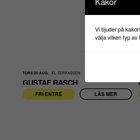
Kakor
Vi bjuder på kakor
välja vilken typ av
TORS 20 AUG.
KL TERRASSEN
GUSTAF RASCH
FRI ENTRÉ
LÄS MER