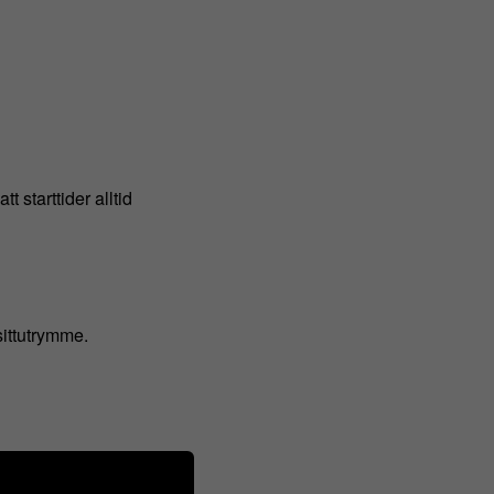
t starttider alltid
ittutrymme.