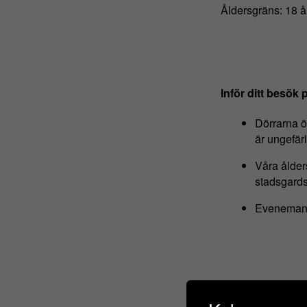
Åldersgräns: 18 å
Inför ditt besök 
Dörrarna öp
är ungefärl
Våra ålde
stadsgards
Evenemange