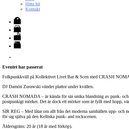
Hitta hit
Kontakt
Facebook
Instagram
TikTok
LinkedIn
Eventet har passerat
Folkpunkkväll på Kollektivet Livet Bar & Scen med CRASH NO
DJ Damón Zurawski vänder plattor under kvällen.
CRASH NOMADA – är kända för sin unika blandning av punk- och folk
postpunkigt mörker. Det är dock ett mörker som är fyllt med hopp, vä
SIR REG – Med låtar om allt från det moderna samhällets upp- och neg
för sig själva på den Keltiska punk- and rockscenen.
Åldersgräns: 20 år (18 år med förköp).