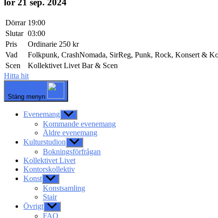
lör 21 sep. 2024
Dörrar
19:00
Slutar
03:00
Pris
Ordinarie 250 kr
Vad
Folkpunk, CrashNomada, SirReg, Punk, Rock, Konsert & Kol
Scen
Kollektivet Livet Bar & Scen
Hitta hit
Stäng menyn
Evenemang
Visa
undermeny
Kommande evenemang
Äldre evenemang
Kulturstudion
Visa
undermeny
Bokningsförfrågan
Kollektivet Livet
Kontorskollektiv
Konst
Visa
undermeny
Konstsamling
Stair
Övrigt
Visa
undermeny
FAQ