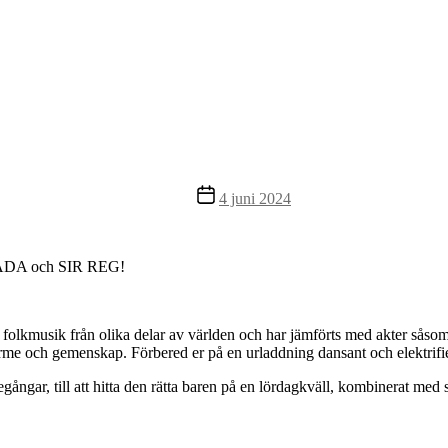
Inläggsdatum
4 juni 2024
MADA och SIR REG!
musik från olika delar av världen och har jämförts med akter såsom
rme och gemenskap. Förbered er på en urladdning dansant och elektrifier
ångar, till att hitta den rätta baren på en lördagkväll, kombinerat med