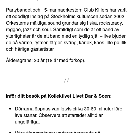
Partybandet och 15-mannaorkestern Club Killers har varit
ett odödligt inslag på Stockholms kulturscen sedan 2002.
Orkesterns mäktiga sound grundar sig i ska, rocksteady,
reggae, jazz och soul. Samtidigt som de är ett band av
ytterligheter är de ett band med en tydlig själ – live bjuder
de på värme, rytmer, färger, sväng, kärlek, kaos, lite politik
och härliga gästartister.
Åldersgräns: 20 år (18 år med förköp).
N
Inför ditt besök på Kollektivet Livet Bar & Scen:
ö
d
Dörrarna öppnas vanligtvis cirka 30-60 minuter före
v
live startar. Observera att starttider alltid är
ä
ungefärliga.
n
Våra åldersgränser varierar beroende på