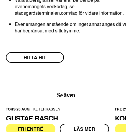
d
evenemangets veckodag, se
i
stadsgardsterminalen.com/faq för vidare information.
g
Evenemangen är stående om inget annat anges då vi
a
har begränsat med sittutrymme.
D
e
s
s
HITTA HIT
a
k
a
k
Se även
o
r
TORS 20 AUG.
KL TERRASSEN
FRE 21 A
g
GUSTAF RASCH
KOR
å
r
FRI ENTRÉ
LÄS MER
F