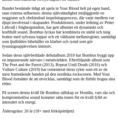
Bandet bestämde tidigt att spela in Your Blood helt på egen hand,
utan externa influenser, denna självständighet möjliggjorde en
noggrann och obehindrad inspelningsprocess, där varje medlem var
djupt involverad i skapandet. Produktionen, under ledning av Petter
Lithvall i Stigbergstudion, har gett albumet ett dynamiskt och
kraftfullt sound. Bombus lyckas här kombinera en stabil och tung
botten med sylvassa toppar och ett våldsamt mellanregister, samtidigt
som ljudbilden bibehåller en klarhet och rymd som gör
lyssningsupplevelsen intensiv.
Sedan deras självbetitlade debutalbum 2010 har Bombus byggt upp
en imponerande närvaro i metalvärlden. Efterföljande album som
The Poet and the Parrot (2013), Repeat Until Death (2016) och
Vulture Culture (2019) har cementerat deras rykte som ett av de
mest framstående banden på den nordiska rockscenen. Med Your
Blood fortsätter de att utvecklas, samtidigt som de förblir trogna sina
rötter.
På scenen denna kväll får Bombus sällskap av Hostilia, vars råa och
kompromisslösa sound kommer sätta tonen för en kväll fylld av
intensitet och energi.
Åldersgräns: 20 år (18+ med förköpsbiljett)