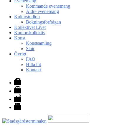
Evenemang
Kommande evenemang
Äldre evenemang
Kulturstudion
Bokningsförfrågan
Kollektivet Livet
Kontorskollektiv
Konst
Konstsamling
Stair
Övrigt
FAQ
Hitta hit
Kontakt
Facebook
Instagram
TikTok
LinkedIn
Med stöd från Stockholm stad