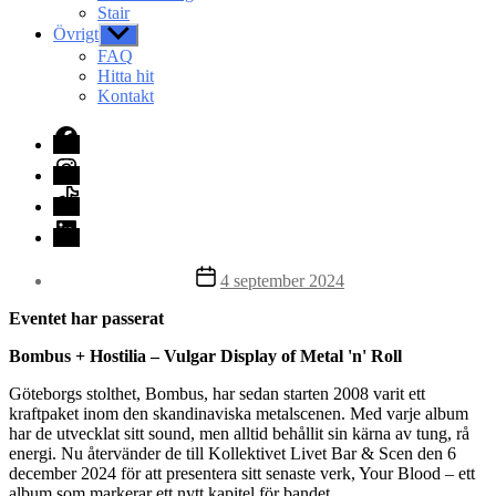
Stair
Övrigt
Visa
undermeny
FAQ
Hitta hit
Kontakt
Facebook
Instagram
TikTok
LinkedIn
Inläggsdatum
4 september 2024
Eventet har passerat
Bombus + Hostilia – Vulgar Display of Metal 'n' Roll
Göteborgs stolthet, Bombus, har sedan starten 2008 varit ett
kraftpaket inom den skandinaviska metalscenen. Med varje album
har de utvecklat sitt sound, men alltid behållit sin kärna av tung, rå
energi. Nu återvänder de till Kollektivet Livet Bar & Scen den 6
december 2024 för att presentera sitt senaste verk, Your Blood – ett
album som markerar ett nytt kapitel för bandet.