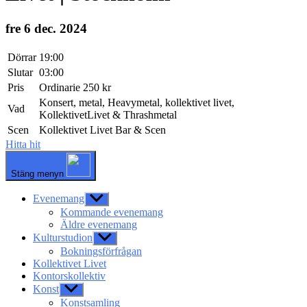
fre 6 dec. 2024
Dörrar
19:00
Slutar
03:00
Pris
Ordinarie 250 kr
Konsert, metal, Heavymetal, kollektivet livet,
Vad
KollektivetLivet & Thrashmetal
Scen
Kollektivet Livet Bar & Scen
Hitta hit
Stäng menyn
Evenemang
Visa
undermeny
Kommande evenemang
Äldre evenemang
Kulturstudion
Visa
undermeny
Bokningsförfrågan
Kollektivet Livet
Kontorskollektiv
Konst
Visa
undermeny
Konstsamling