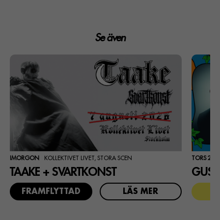
Se även
IMORGON
KOLLEKTIVET LIVET, STORA SCEN
TORS 20 
TAAKE + SVARTKONST
GUST
FRAMFLYTTAD
LÄS MER
F