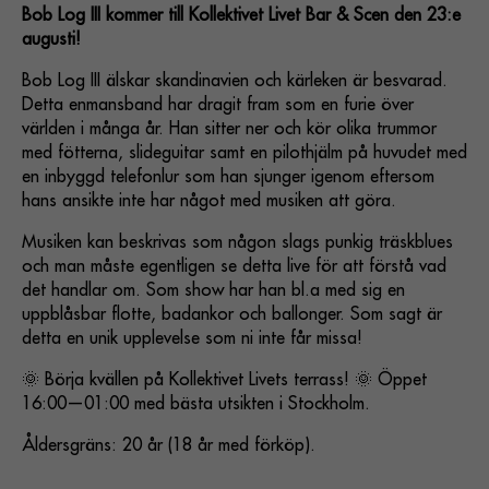
Bob Log III kommer till Kollektivet Livet Bar & Scen den 23:e
augusti!
Bob Log III älskar skandinavien och kärleken är besvarad.
Detta enmansband har dragit fram som en furie över
världen i många år. Han sitter ner och kör olika trummor
med fötterna, slideguitar samt en pilothjälm på huvudet med
en inbyggd telefonlur som han sjunger igenom eftersom
hans ansikte inte har något med musiken att göra.
Musiken kan beskrivas som någon slags punkig träskblues
och man måste egentligen se detta live för att förstå vad
det handlar om. Som show har han bl.a med sig en
uppblåsbar flotte, badankor och ballonger. Som sagt är
detta en unik upplevelse som ni inte får missa!
🌞 Börja kvällen på Kollektivet Livets terrass! 🌞 Öppet
16:00—01:00 med bästa utsikten i Stockholm.
Åldersgräns: 20 år (18 år med förköp).