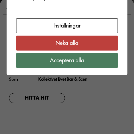
Eventet har
Bob Log III | Kollektivet Livet
passerat
Inställningar
lör 23 aug. 2025
Neka alla
Dörrar
19:00
Acceptera alla
Pris
Ordinarie 250 kr
Vad
Konsert, Blues, Rock & Lo-fi
Scen
Kollektivet Livet Bar & Scen
HITTA HIT