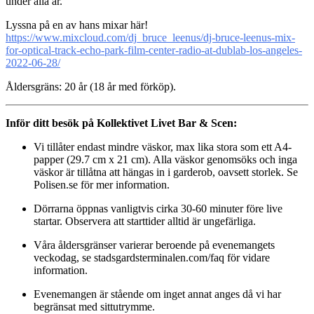
under alla år.
Lyssna på en av hans mixar här!
https://www.mixcloud.com/dj_bruce_leenus/dj-bruce-leenus-mix-
for-optical-track-echo-park-film-center-radio-at-dublab-los-angeles-
2022-06-28/
Åldersgräns: 20 år (18 år med förköp).
Inför ditt besök på Kollektivet Livet Bar & Scen:
Vi tillåter endast mindre väskor, max lika stora som ett A4-
papper (29.7 cm x 21 cm). Alla väskor genomsöks och inga
väskor är tillåtna att hängas in i garderob, oavsett storlek. Se
Polisen.se för mer information.
Dörrarna öppnas vanligtvis cirka 30-60 minuter före live
startar. Observera att starttider alltid är ungefärliga.
Våra åldersgränser varierar beroende på evenemangets
veckodag, se stadsgardsterminalen.com/faq för vidare
information.
Evenemangen är stående om inget annat anges då vi har
begränsat med sittutrymme.