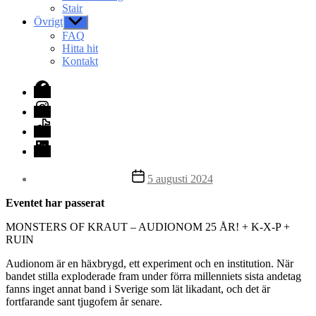
Stair
Övrigt
Visa
undermeny
FAQ
Hitta hit
Kontakt
Facebook
Instagram
TikTok
LinkedIn
Inläggsdatum
5 augusti 2024
Eventet har passerat
MONSTERS OF KRAUT – AUDIONOM 25 ÅR! + K-X-P +
RUIN
Audionom är en häxbrygd, ett experiment och en institution. När
bandet stilla exploderade fram under förra millenniets sista andetag
fanns inget annat band i Sverige som lät likadant, och det är
fortfarande sant tjugofem år senare.