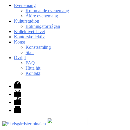
Evenemang
Kommande evenemang
Äldre evenemang
Kulturstudion
Bokningsförfrågan
Kollektivet Livet
Kontorskollektiv
Konst
Konstsamling
Stair
Övrigt
FAQ
Hitta hit
Kontakt
Facebook
Instagram
TikTok
LinkedIn
Med stöd från Stockholm stad