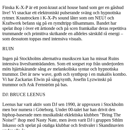
Finska K-X-P är ett post-kraut acid house band som ger en gåshud
live! Vi snackar ett elektroniskt pulserande sväng och hypnotiska
rytmer. Krautrocken i K-X-Ps sound låter som om NEU! och
Kraftwerk befann sig på en rymdtripp tillsammans. Bandet har
spelat ihop i över ett årtionde och på scen framkallar deras repetitiva
trummande och primitiva skrikande en alldeles särskild rå energi –
som dessutom toppas med intensiva visuals.
RUIN
Ingen på Stockholms alternativa musikscen kan ha missat Ruins
intensiva livesframträdanden. Som ett sorgset rop från underjorden
möts hjärtskärande sång av melankoliska syntar och hypnotiska
trummor. Det är new wave, goth och synthpop i en makalös kombo.
Vi har Zackarias Elwin på sång/synth, Josefin Lyzwinski på
trummor och Ask Fernström på bas.
DJ: BRUCE LEENUS
Leenus har varit aktiv som DJ sen 1990, är uppvuxen i Stockholm
men bor numera i Göteborg. Under 00-talet har han drivit den
hiphop-baserade men musikaliskt eklektiska klubben "Bring The
Noise!" ihop med Nasty Nate, men även varit DJ i gruppen Sthlm
Inkasso och spelat på otaliga klubbar och festivaler i Skandinavien