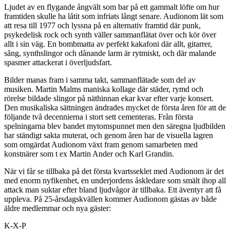
Ljudet av en flygande ångvält som bar på ett gammalt löfte om hur
framtiden skulle ha låtit som infriats långt senare. Audionom lät som
att resa till 1977 och lyssna på en alternativ framtid där punk,
psykedelisk rock och synth väller sammanflätat över och kör över
allt i sin väg. En bombmatta av perfekt kakafoni där allt, gitarrer,
sång, synthslingor och dånande larm är rytmiskt, och där malande
spasmer attackerat i överljudsfart.
Bilder manas fram i samma takt, sammanflätade som del av
musiken. Martin Malms maniska kollage där städer, rymd och
rörelse bildade slingor på näthinnan ekar kvar efter varje konsert.
Den musikaliska sättningen ändrades mycket de första åren för att de
följande två decennierna i stort sett cementeras. Från första
spelningarna blev bandet mytomspunnet men den säregna ljudbilden
har ständigt sakta muterat, och genom åren har de visuella lagren
som omgärdat Audionom växt fram genom samarbeten med
konstnärer som t ex Martin Ander och Karl Grandin.
När vi får se tillbaka på det första kvartsseklet med Audionom är det
med enorm nyfikenhet, en underjordens åskledare som smält ihop all
attack man suktar efter bland ljudvågor är tillbaka. Ett äventyr att få
uppleva. På 25-årsdagskvällen kommer Audionom gästas av både
äldre medlemmar och nya gäster:
K-X-P