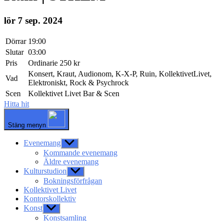
lör 7 sep. 2024
Dörrar
19:00
Slutar
03:00
Pris
Ordinarie 250 kr
Konsert, Kraut, Audionom, K-X-P, Ruin, KollektivetLivet,
Vad
Elektroniskt, Rock & Psychrock
Scen
Kollektivet Livet Bar & Scen
Hitta hit
Stäng menyn
Evenemang
Visa
undermeny
Kommande evenemang
Äldre evenemang
Kulturstudion
Visa
undermeny
Bokningsförfrågan
Kollektivet Livet
Kontorskollektiv
Konst
Visa
undermeny
Konstsamling