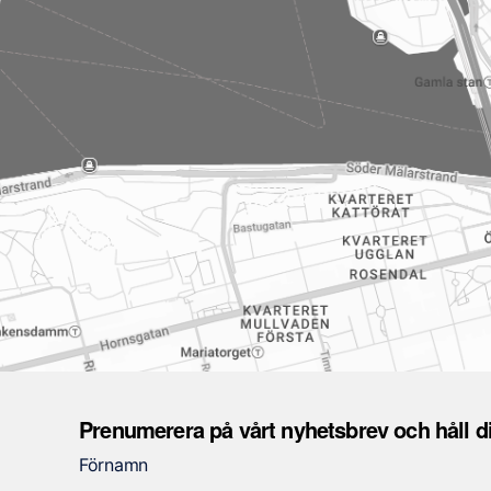
N
ö
d
v
Prenumerera på vårt nyhetsbrev och håll 
ä
Förnamn
n