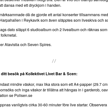
 att dansa med ett dryckjom i handen.
märksammade då de gjorde ett antal konserter tillsammans med
i Harpahallen i Reykavik som även släpptes som liveskiva och 
 dags dato släppt 6 studioalbum och 2 livealbum och räknas som 
 folkmetal.
jer Atavistia och Seven Spires.
 ditt besök på Kollektivet Livet Bar & Scen:
r endast mindre väskor, max lika stora som ett A4-papper (29.7 cm
omsöks och inga väskor är tillåtna att hängas in i garderob, oavs
ation se Polisen.se
pnas vanligtvis cirka 30-60 minuter före live startar. Observera at