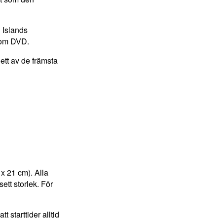
 Islands
som DVD.
ett av de främsta
 x 21 cm). Alla
ett storlek. För
t starttider alltid