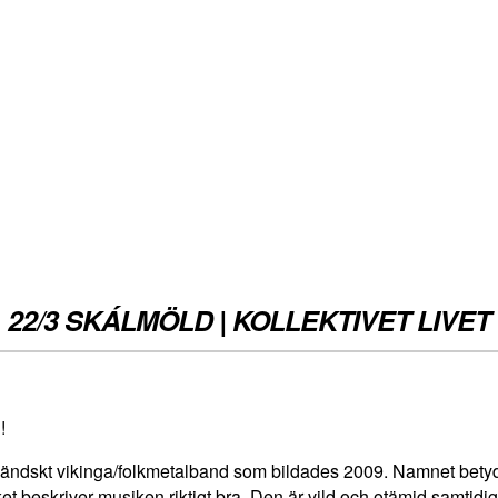
22/3 SKÁLMÖLD | KOLLEKTIVET LIVET
!
sländskt vikinga/folkmetalband som bildades 2009. Namnet bet
lket beskriver musiken riktigt bra. Den är vild och otämjd samtid