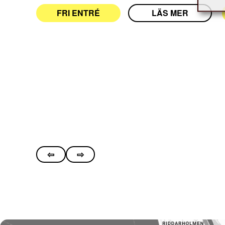
FRI ENTRÉ
LÄS MER
⇦
⇨