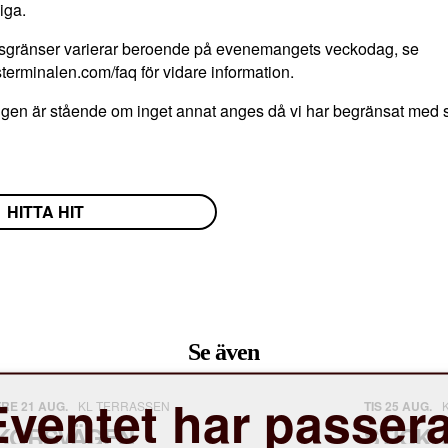
iga.
rsgränser varierar beroende på evenemangets veckodag, se
terminalen.com/faq för vidare information.
n är stående om inget annat anges då vi har begränsat med s
HITTA HIT
Se även
Eventet har passera
FRE 21 AUG.
KL TERRASSEN
TIS 25 AUG.
KORSVÄGEN