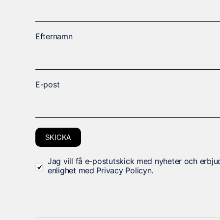
d
i
g
Efternamn
a
D
e
s
E-post
s
a
k
a
SKICKA
k
o
Jag vill få e-postutskick med nyheter och erbju
enlighet med Privacy Policyn.
r
g
å
r