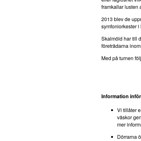
framkallar lusten
2013 blev de upp
symfoniorkester 
Skalmöld har till
företrädarna inom
Med på turnen föl
Information inför
Vi tillåte
väskor gen
mer inform
Dörrarna öp