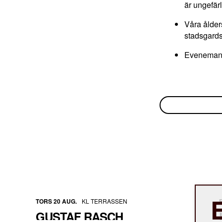
är ungefärl
Våra ålde
stadsgards
Evenemange
TORS 20 AUG.
KL TERRASSEN
GUSTAF RASCH