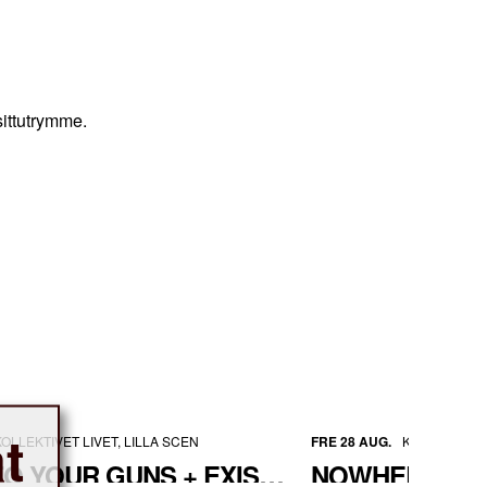
ittutrymme.
t
KOLLEKTIVET LIVET, LILLA SCEN
FRE 28 AUG.
KL TERRASS
STICK TO YOUR GUNS + EXISTENCE