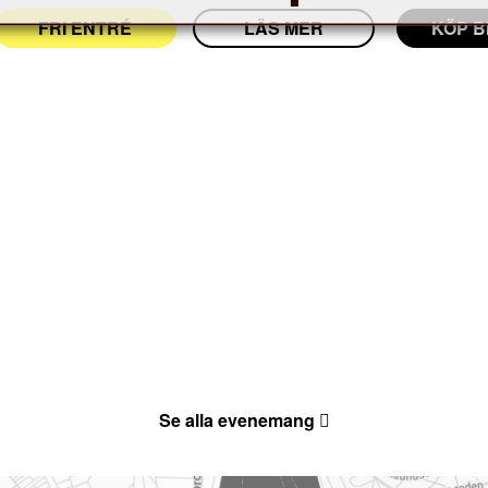
FRI ENTRÉ
LÄS MER
KÖP B
Se alla evenemang