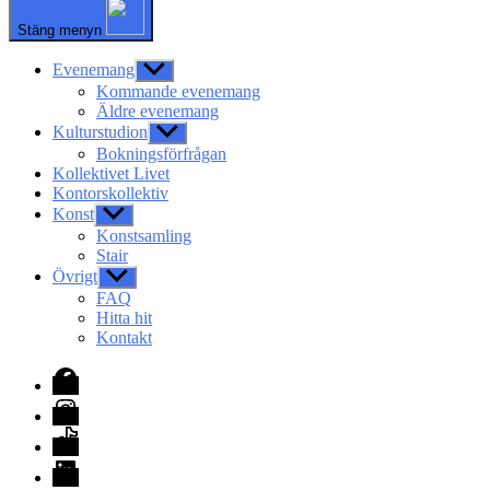
Stäng menyn
Evenemang
Visa
undermeny
Kommande evenemang
Äldre evenemang
Kulturstudion
Visa
undermeny
Bokningsförfrågan
Kollektivet Livet
Kontorskollektiv
Konst
Visa
undermeny
Konstsamling
Stair
Övrigt
Visa
undermeny
FAQ
Hitta hit
Kontakt
Facebook
Instagram
TikTok
LinkedIn