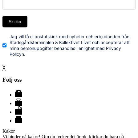
Skicka
Jag vill få e-postutskick med nyheter och erbjudanden från
Stadsgårdsterminalen & Kollektivet Livet och accepterar att
mina personuppgifter behandlas i enlighet med Privacy
Policyn.
╳
Följ oss
Facebook
Instagram
TikTok
LinkedIn
Kakor
Vi bjuder på kakor! Om du tycker det är ok, klickar du bara på