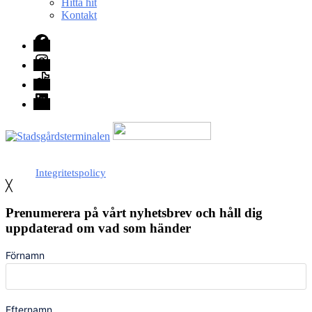
Hitta hit
Kontakt
Facebook
Instagram
TikTok
LinkedIn
Med stöd från Stockholm stad
Integritetspolicy
╳
Prenumerera på vårt nyhetsbrev och håll dig
uppdaterad om vad som händer
Förnamn
Efternamn