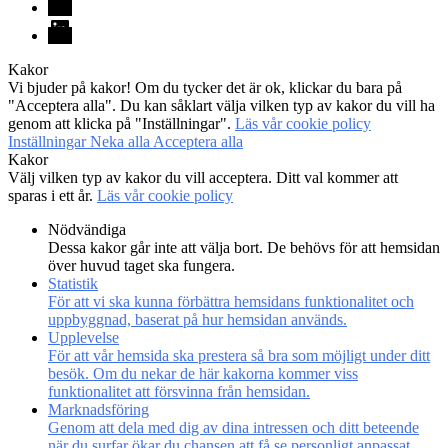
LinkedIn
Kakor
Vi bjuder på kakor! Om du tycker det är ok, klickar du bara på
"Acceptera alla". Du kan såklart välja vilken typ av kakor du vill ha
genom att klicka på "Inställningar".
Läs vår cookie policy
Inställningar
Neka alla
Acceptera alla
Kakor
Välj vilken typ av kakor du vill acceptera. Ditt val kommer att
sparas i ett år.
Läs vår cookie policy
Nödvändiga
Dessa kakor går inte att välja bort. De behövs för att hemsidan
över huvud taget ska fungera.
Statistik
För att vi ska kunna förbättra hemsidans funktionalitet och
uppbyggnad, baserat på hur hemsidan används.
Upplevelse
För att vår hemsida ska prestera så bra som möjligt under ditt
besök. Om du nekar de här kakorna kommer viss
funktionalitet att försvinna från hemsidan.
Marknadsföring
Genom att dela med dig av dina intressen och ditt beteende
när du surfar ökar du chansen att få se personligt anpassat