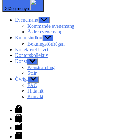
Stäng menyn
Evenemang
Visa
undermeny
Kommande evenemang
Äldre evenemang
Kulturstudion
Visa
undermeny
Bokningsförfrågan
Kollektivet Livet
Kontorskollektiv
Konst
Visa
undermeny
Konstsamling
Stair
Övrigt
Visa
undermeny
FAQ
Hitta hit
Kontakt
Facebook
Instagram
TikTok
LinkedIn