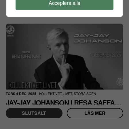
Acceptera alla
TORS 4 DEC. 2025
KOLLEKTIVET LIVET, STORA SCEN
JAY-JAY JOHANSON | RESA SAFFA PARK | STOCKHOLM
SLUTSÅLT
LÄS MER