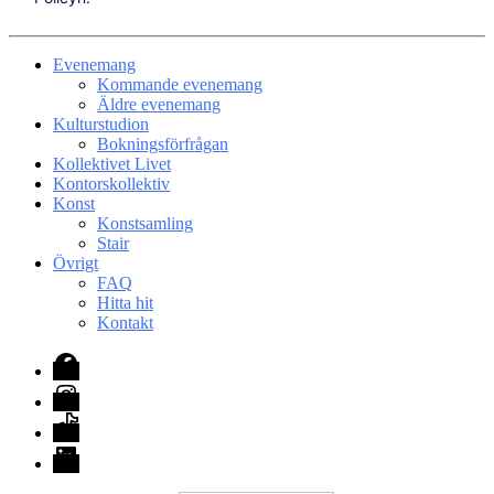
Evenemang
Kommande evenemang
Äldre evenemang
Kulturstudion
Bokningsförfrågan
Kollektivet Livet
Kontorskollektiv
Konst
Konstsamling
Stair
Övrigt
FAQ
Hitta hit
Kontakt
Facebook
Instagram
TikTok
LinkedIn