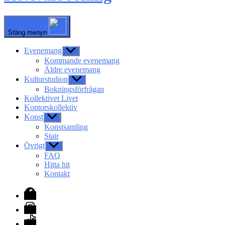
Stäng menyn
Evenemang
Visa
undermeny
Kommande evenemang
Äldre evenemang
Kulturstudion
Visa
undermeny
Bokningsförfrågan
Kollektivet Livet
Kontorskollektiv
Konst
Visa
undermeny
Konstsamling
Stair
Övrigt
Visa
undermeny
FAQ
Hitta hit
Kontakt
Facebook
Instagram
TikTok