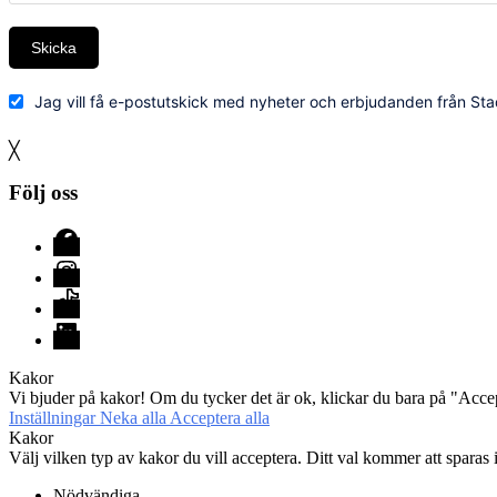
Skicka
Jag vill få e-postutskick med nyheter och erbjudanden från Sta
╳
Följ oss
Facebook
Instagram
TikTok
LinkedIn
Kakor
Vi bjuder på kakor! Om du tycker det är ok, klickar du bara på "Accept
Inställningar
Neka alla
Acceptera alla
Kakor
Välj vilken typ av kakor du vill acceptera. Ditt val kommer att sparas i
Nödvändiga