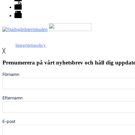
TikTok
LinkedIn
Med stöd från Stockholm stad
Integritetspolicy
╳
Prenumerera på vårt nyhetsbrev och håll dig uppda
Förnamn
Efternamn
E-post