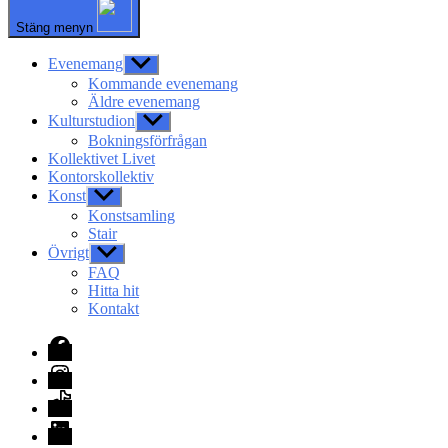
Stäng menyn
Evenemang
Visa
undermeny
Kommande evenemang
Äldre evenemang
Kulturstudion
Visa
undermeny
Bokningsförfrågan
Kollektivet Livet
Kontorskollektiv
Konst
Visa
undermeny
Konstsamling
Stair
Övrigt
Visa
undermeny
FAQ
Hitta hit
Kontakt
Facebook
Instagram
TikTok
LinkedIn