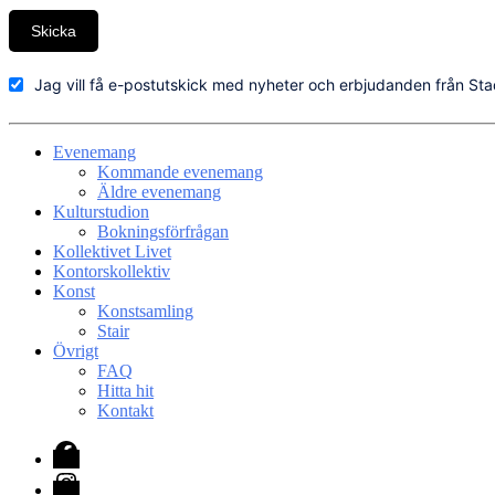
Skicka
Jag vill få e-postutskick med nyheter och erbjudanden från Sta
Evenemang
Kommande evenemang
Äldre evenemang
Kulturstudion
Bokningsförfrågan
Kollektivet Livet
Kontorskollektiv
Konst
Konstsamling
Stair
Övrigt
FAQ
Hitta hit
Kontakt
Facebook
Instagram