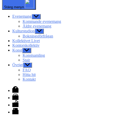
Stäng menyn
Evenemang
Visa
undermeny
Kommande evenemang
Äldre evenemang
Kulturstudion
Visa
undermeny
Bokningsförfrågan
Kollektivet Livet
Kontorskollektiv
Konst
Visa
undermeny
Konstsamling
Stair
Övrigt
Visa
undermeny
FAQ
Hitta hit
Kontakt
Facebook
Instagram
TikTok
LinkedIn