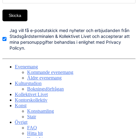
Skicka
Jag vill få e-postutskick med nyheter och erbjudanden från
Stadsgårdsterminalen & Kollektivet Livet och accepterar att
mina personuppgifter behandlas i enlighet med Privacy
Policyn.
Evenemang
Kommande evenemang
Äldre evenemang
Kulturstudion
Bokningsförfrågan
Kollektivet Livet
Kontorskollektiv
Konst
Konstsamling
Stair
Övrigt
FAQ
Hitta hit