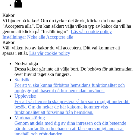
LinkedIn
Kakor
Vi bjuder på kakor! Om du tycker det är ok, klickar du bara på
"Acceptera alla". Du kan såklart välja vilken typ av kakor du vill ha
genom att klicka på "Inställningar".
Läs vår cookie policy
Inställningar
Neka alla
Acceptera alla
Kakor
Välj vilken typ av kakor du vill acceptera. Ditt val kommer att
sparas i ett år.
Läs vår cookie policy
Nödvändiga
Dessa kakor går inte att välja bort. De behövs för att hemsidan
över huvud taget ska fungera.
Statistik
För att vi ska kunna förbättra hemsidans funktionalitet och
uppbyggnad, baserat på hur hemsidan används.
Upplevelse
För att vår hemsida ska prestera så bra som möjligt under ditt
besök. Om du nekar de här kakorna kommer viss
funktionalitet att försvinna från hemsidan.
Marknadsföring
Genom att dela med dig av dina intressen och ditt beteende
när du surfar ökar du chansen att få se personligt anpassat
innehåll och erbjudanden.