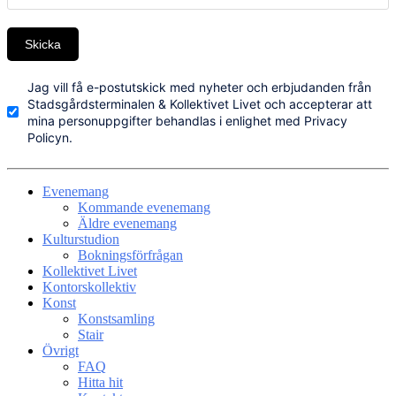
Skicka
Jag vill få e-postutskick med nyheter och erbjudanden från
Stadsgårdsterminalen & Kollektivet Livet och accepterar att
mina personuppgifter behandlas i enlighet med Privacy
Policyn.
Evenemang
Kommande evenemang
Äldre evenemang
Kulturstudion
Bokningsförfrågan
Kollektivet Livet
Kontorskollektiv
Konst
Konstsamling
Stair
Övrigt
FAQ
Hitta hit