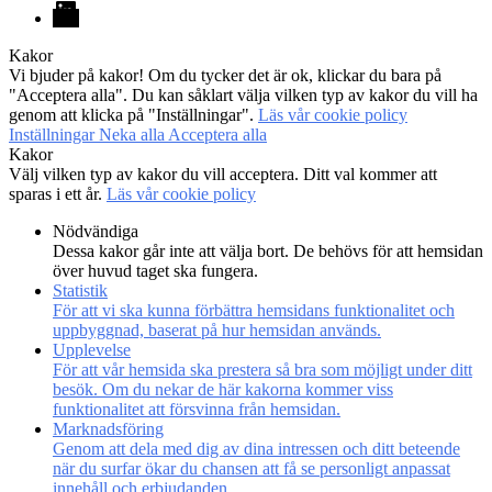
LinkedIn
Kakor
Vi bjuder på kakor! Om du tycker det är ok, klickar du bara på
"Acceptera alla". Du kan såklart välja vilken typ av kakor du vill ha
genom att klicka på "Inställningar".
Läs vår cookie policy
Inställningar
Neka alla
Acceptera alla
Kakor
Välj vilken typ av kakor du vill acceptera. Ditt val kommer att
sparas i ett år.
Läs vår cookie policy
Nödvändiga
Dessa kakor går inte att välja bort. De behövs för att hemsidan
över huvud taget ska fungera.
Statistik
För att vi ska kunna förbättra hemsidans funktionalitet och
uppbyggnad, baserat på hur hemsidan används.
Upplevelse
För att vår hemsida ska prestera så bra som möjligt under ditt
besök. Om du nekar de här kakorna kommer viss
funktionalitet att försvinna från hemsidan.
Marknadsföring
Genom att dela med dig av dina intressen och ditt beteende
när du surfar ökar du chansen att få se personligt anpassat
innehåll och erbjudanden.