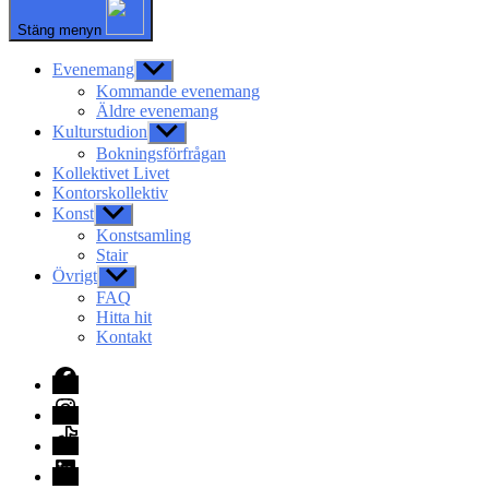
Stäng menyn
Evenemang
Visa
undermeny
Kommande evenemang
Äldre evenemang
Kulturstudion
Visa
undermeny
Bokningsförfrågan
Kollektivet Livet
Kontorskollektiv
Konst
Visa
undermeny
Konstsamling
Stair
Övrigt
Visa
undermeny
FAQ
Hitta hit
Kontakt
Facebook
Instagram
TikTok
LinkedIn