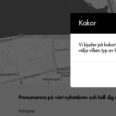
Kakor
Vi bjuder på kakor
välja vilken typ av
Prenumerera på vårt nyhetsbrev och håll di
Förnamn