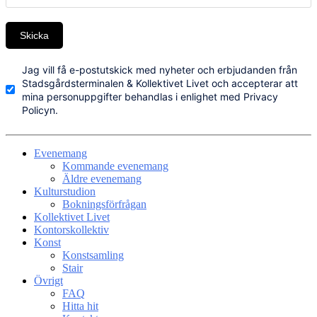
Skicka
Jag vill få e-postutskick med nyheter och erbjudanden från
Stadsgårdsterminalen & Kollektivet Livet och accepterar att
mina personuppgifter behandlas i enlighet med Privacy
Policyn.
Evenemang
Kommande evenemang
Äldre evenemang
Kulturstudion
Bokningsförfrågan
Kollektivet Livet
Kontorskollektiv
Konst
Konstsamling
Stair
Övrigt
FAQ
Hitta hit