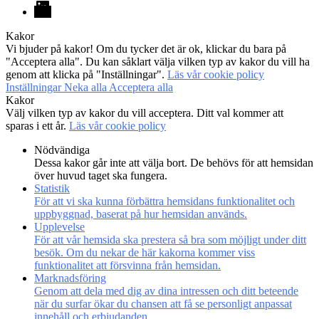
LinkedIn
Kakor
Vi bjuder på kakor! Om du tycker det är ok, klickar du bara på
"Acceptera alla". Du kan såklart välja vilken typ av kakor du vill ha
genom att klicka på "Inställningar".
Läs vår cookie policy
Inställningar
Neka alla
Acceptera alla
Kakor
Välj vilken typ av kakor du vill acceptera. Ditt val kommer att
sparas i ett år.
Läs vår cookie policy
Nödvändiga
Dessa kakor går inte att välja bort. De behövs för att hemsidan
över huvud taget ska fungera.
Statistik
För att vi ska kunna förbättra hemsidans funktionalitet och
uppbyggnad, baserat på hur hemsidan används.
Upplevelse
För att vår hemsida ska prestera så bra som möjligt under ditt
besök. Om du nekar de här kakorna kommer viss
funktionalitet att försvinna från hemsidan.
Marknadsföring
Genom att dela med dig av dina intressen och ditt beteende
när du surfar ökar du chansen att få se personligt anpassat
innehåll och erbjudanden.