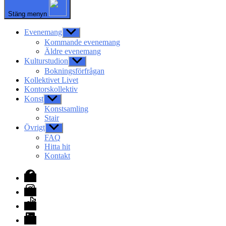
Stäng menyn
Evenemang
Visa
undermeny
Kommande evenemang
Äldre evenemang
Kulturstudion
Visa
undermeny
Bokningsförfrågan
Kollektivet Livet
Kontorskollektiv
Konst
Visa
undermeny
Konstsamling
Stair
Övrigt
Visa
undermeny
FAQ
Hitta hit
Kontakt
Facebook
Instagram
TikTok
LinkedIn