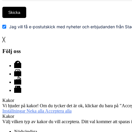
Skicka
Jag vill få e-postutskick med nyheter och erbjudanden från Sta
╳
Följ oss
Facebook
Instagram
TikTok
LinkedIn
Kakor
Vi bjuder på kakor! Om du tycker det är ok, klickar du bara på "Accept
Inställningar
Neka alla
Acceptera alla
Kakor
Välj vilken typ av kakor du vill acceptera. Ditt val kommer att sparas i
Nödvändiga