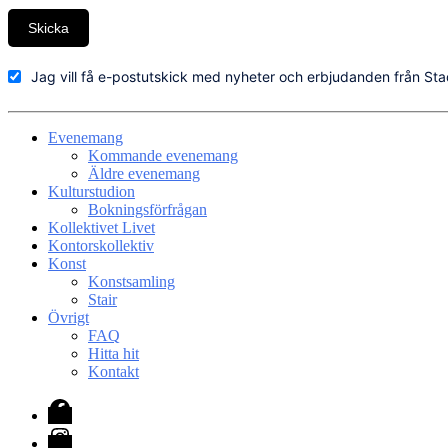
Skicka
Jag vill få e-postutskick med nyheter och erbjudanden från Sta
Evenemang
Kommande evenemang
Äldre evenemang
Kulturstudion
Bokningsförfrågan
Kollektivet Livet
Kontorskollektiv
Konst
Konstsamling
Stair
Övrigt
FAQ
Hitta hit
Kontakt
Facebook
Instagram