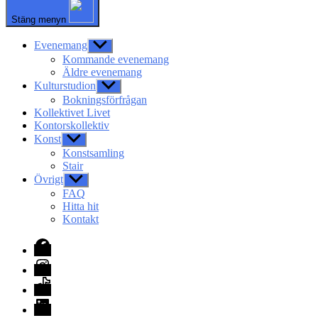
Stäng menyn
Evenemang
Visa
undermeny
Kommande evenemang
Äldre evenemang
Kulturstudion
Visa
undermeny
Bokningsförfrågan
Kollektivet Livet
Kontorskollektiv
Konst
Visa
undermeny
Konstsamling
Stair
Övrigt
Visa
undermeny
FAQ
Hitta hit
Kontakt
Facebook
Instagram
TikTok
LinkedIn