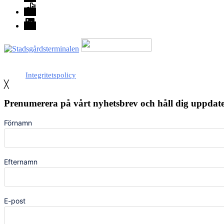
TikTok
LinkedIn
Med stöd från Stockholm stad
Integritetspolicy
╳
Prenumerera på vårt nyhetsbrev och håll dig uppda
Förnamn
Efternamn
E-post