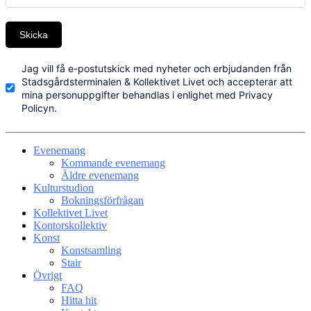
Skicka
Jag vill få e-postutskick med nyheter och erbjudanden från
Stadsgårdsterminalen & Kollektivet Livet och accepterar att
mina personuppgifter behandlas i enlighet med Privacy
Policyn.
Evenemang
Kommande evenemang
Äldre evenemang
Kulturstudion
Bokningsförfrågan
Kollektivet Livet
Kontorskollektiv
Konst
Konstsamling
Stair
Övrigt
FAQ
Hitta hit