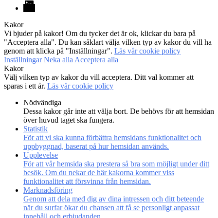
LinkedIn
Kakor
Vi bjuder på kakor! Om du tycker det är ok, klickar du bara på
"Acceptera alla". Du kan såklart välja vilken typ av kakor du vill ha
genom att klicka på "Inställningar".
Läs vår cookie policy
Inställningar
Neka alla
Acceptera alla
Kakor
Välj vilken typ av kakor du vill acceptera. Ditt val kommer att
sparas i ett år.
Läs vår cookie policy
Nödvändiga
Dessa kakor går inte att välja bort. De behövs för att hemsidan
över huvud taget ska fungera.
Statistik
För att vi ska kunna förbättra hemsidans funktionalitet och
uppbyggnad, baserat på hur hemsidan används.
Upplevelse
För att vår hemsida ska prestera så bra som möjligt under ditt
besök. Om du nekar de här kakorna kommer viss
funktionalitet att försvinna från hemsidan.
Marknadsföring
Genom att dela med dig av dina intressen och ditt beteende
när du surfar ökar du chansen att få se personligt anpassat
innehåll och erbjudanden.