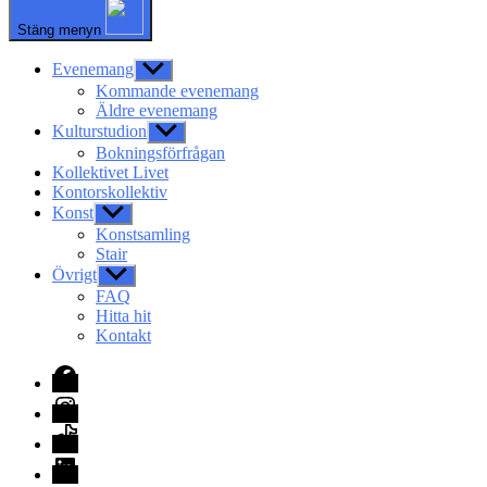
Stäng menyn
Evenemang
Visa
undermeny
Kommande evenemang
Äldre evenemang
Kulturstudion
Visa
undermeny
Bokningsförfrågan
Kollektivet Livet
Kontorskollektiv
Konst
Visa
undermeny
Konstsamling
Stair
Övrigt
Visa
undermeny
FAQ
Hitta hit
Kontakt
Facebook
Instagram
TikTok
LinkedIn