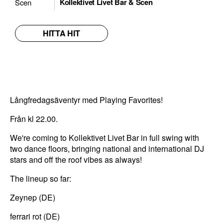
Kollektivet Livet Bar & Scen
Scen
HITTA HIT
Långfredagsäventyr med Playing Favorites!
Från kl 22.00.
We're coming to Kollektivet Livet Bar in full swing with
two dance floors, bringing national and international DJ
N
stars and off the roof vibes as always!
ö
d
The lineup so far:
v
Zeynep (DE)
ä
n
ferrari rot (DE)