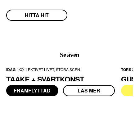
ö
v
HITTA HIT
s
f
ö
r
a
Se även
tt
h
IDAG
KOLLEKTIVET LIVET, STORA SCEN
TORS 20 
e
TAAKE + SVARTKONST
GUS
m
si
FRAMFLYTTAD
LÄS MER
F
d
a
n
ö
v
e