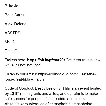
d
Billie Jo
i
g
Bella Sarris
a
Alexi Delano
D
ABSTRS
e
s
Ms. K
s
Emin G
a
k
Tickets here:
https://bit.ly/pfmar29t
Get them tickets now,
a
while it's hot, hot, hot!
k
Listen to our artists:
https://soundcloud.com/.../sets/the-
o
long-great-friday-march
r
Code of Conduct: Best vibes only! This is an event hosted
g
by LGBT+ immigrants and allies, and our aim is to make
å
safe spaces for people of all genders and colors.
r
Absolute zero tolerance of homophobia, transphobia,