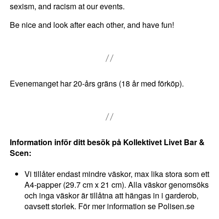
in
sexism, and racism at our events.
t
Be nice and look after each other, and have fun!
e
a
tt
v
äl
Evenemanget har 20-års gräns (18 år med förköp).
ja
b
o
rt
Information inför ditt besök på Kollektivet Livet Bar &
.
Scen:
D
e
Vi tillåter endast mindre väskor, max lika stora som ett
b
A4-papper (29.7 cm x 21 cm). Alla väskor genomsöks
e
och inga väskor är tillåtna att hängas in i garderob,
h
oavsett storlek. För mer information se Polisen.se